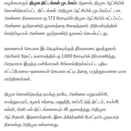
வழக்கமாகும்.
திமுக திட்டங்கள் முடக்கம்:
ஆனால், திமுக ஆட்சியில்
கொண்டுவரப்பட்ட திட்டங்கள் அதிமுக ஆட்சியில் முடக்கப்பட் டன.
அண்ணா நினைவாக ரூ.172 கோடியில் திமுக ஆட்சியில் கட்டப்பட்ட
அண்ணா நூற்றாண்டு நூலகத்தை சிதைத்தனர். நீதிமன்றத்தின்
கெடுபிடியால் அண்ணா நூற்றாண்டு நூலகம் செயல்பட்டது.
தலைமைச் செயலக இடநெருக்கடிக்குத் தீர்வுகாண, ஓமந்தூரார்
அரசினர் தோட்டவளாகத்தில் ரூ.1,000 கோடியில் நிர்மாணித்து,
பிரதமராக இருந்த மன்மோகன் சிங்கால்திறக்கப்பட்ட புதிய
சட்டப்பேரவை-தலைமைச் செயலக கட்டிடத்தை, மருத்துவமனை யாக
மாற்றினார்கள்.
திமுக கொண்டுவந்த நமக்கு நாமே, அண்ணா மறுமலர்ச்சி,
சமத்துவபுரம், உழவர் சந்தை, மனுநீதி, காப்பீட்டுத் திட்டம், சமச்சீர்
கல்வி, மினி பஸ் திட்டங்களையும் சீர் குலைத்தது அதிமுக
ஆட்சிதான். இதனால்தான், இடைத்தேர்தலில் போட்டியிடமுடியாத
நிலைக்கு அதிமுக உள்ளானது.