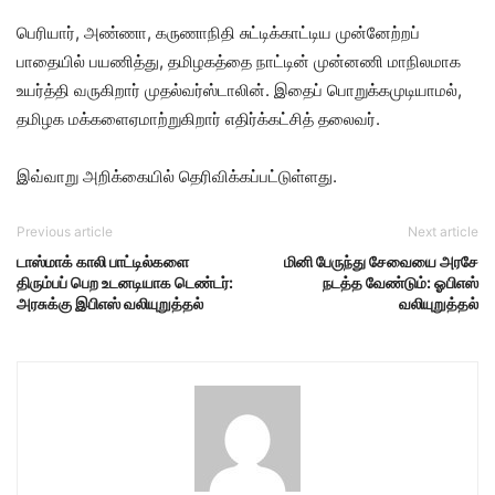
பெரியார், அண்ணா, கருணாநிதி சுட்டிக்காட்டிய முன்னேற்றப்
பாதையில் பயணித்து, தமிழகத்தை நாட்டின் முன்னணி மாநிலமாக
உயர்த்தி வருகிறார் முதல்வர்ஸ்டாலின். இதைப் பொறுக்கமுடியாமல்,
தமிழக மக்களைஏமாற்றுகிறார் எதிர்க்கட்சித் தலைவர்.
இவ்வாறு அறிக்கையில் தெரிவிக்கப்பட்டுள்ளது.
Previous article
Next article
டாஸ்மாக் காலி பாட்டில்களை
மினி பேருந்து சேவையை அரசே
திரும்பப் பெற உடனடியாக டெண்டர்:
நடத்த வேண்டும்: ஓபிஎஸ்
அரசுக்கு இபிஎஸ் வலியுறுத்தல்
வலியுறுத்தல்