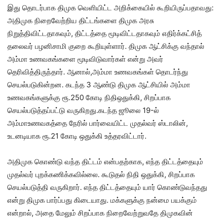
இது தொடர்பாக திமுக வெளியிட்ட அறிக்கையில் கூறியிருப்பதாவது:
அதிமுக நிறைவேற்றிய திட்டங்களை திமுக அரசு
நிறுத்திவிட்டதாகவும், திட்டத்தை மூடிவிட்டதாகவும் எதிர்க்கட்சித்
தலைவர் பழனிசாமி குறை கூறியுள்ளார். திமுக ஆட்சிக்கு வந்தால்
அம்மா உணவகங்களை மூடிவிடுவார்கள் என்று அவர்
தெரிவித்திருந்தார். ஆனால்,அம்மா உணவகங்கள் தொடர்ந்து
செயல்படுகின்றன. கடந்த 3 ஆண்டு திமுக ஆட்சியில் அம்மா
உணவகங்களுக்கு ரூ.250 கோடி நிதிஒதுக்கி, சிறப்பாக
செயல்படுத்தப்பட்டு வருகிறது.கடந்த ஜூலை 19-ல்
அம்மாஉணவகத்தை நேரில் பார்வையிட்ட முதல்வர் ஸ்டாலின்,
உடனடியாக ரூ.21 கோடி ஒதுக்கி உத்தரவிட்டார்.
அதிமுக கொண்டு வந்த திட்டம் என்பதற்காக, எந்த திட்டத்தையும்
முதல்வர் புறக்கணிக்கவில்லை. கூடுதல் நிதி ஒதுக்கி, சிறப்பாக
செயல்படுத்தி வருகிறார். எந்த திட்டத்தையும் யார் கொண்டுவந்தது
என்று திமுக பார்ப்பது கிடையாது. மக்களுக்கு நன்மை பயக்கும்
என்றால், அதை மேலும் சிறப்பாக நிறைவேற்றுவதே திமுகவின்