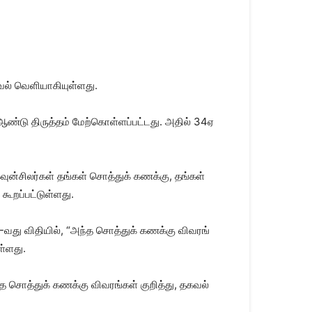
ல் வெளி​யாகி​யுள்​ளது.
ண்டு திருத்​தம் மேற்​கொள்​ளப்​பட்​டது. அதில் 34ஏ
வுன்​சிலர்​கள் தங்​கள் சொத்​துக் கணக்​கு, தங்​கள்
றப்​பட்​டுள்​ளது.
-வது விதி​யில், “அந்த சொத்​துக் கணக்கு விவரங்​
்​ளது.
ய்த சொத்​துக் கணக்கு விவரங்​கள் குறித்​து, தகவல்