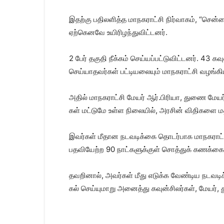
இதற்கு பதிலளித்த மாநக​ராட்சி நிர்​வாகம், “சென்னை
ஏற்​கெனவே உயி​ரிழந்​து​விட்​டனர்.
2 பேர் தகுதி நீக்​கம் செய்​யப்​பட்​டு​விட்​டனர். 43
செய்​யாதவர்​கள் பட்​டியலை​யும் மாநக​ராட்சி வழங்​கி​
அதில் மாநக​ராட்சி மேயர் ஆர்​.பிரி​யா, துணை மேயர் 
கள் மட்​டுமே உள்ள நிலை​யில், அரசின் விதி​களை மதிக்
இவர்​கள் மீதான நடவடிக்கை தொடர்​பாக மாநக​ராட்சி 
பதவி​யேற்ற 90 நாட்​களுக்​குள் சொத்​துக் கணக்கை 
தவறி​னால், அவர்​கள் மீது எடுக்க வேண்​டிய நடவடிக்
கல் செய்​யு​மாறு அனைத்து கவுன்​சிலர்​கள், மேயர், து