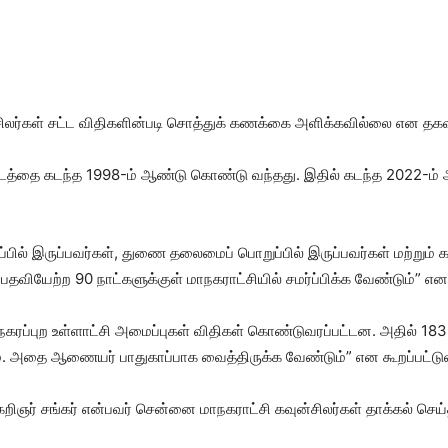
ன்​சிலர்​கள் சட்ட விதி​களின்​படி சொத்துக் கணக்கை அளிக்​க​வில்லை என தகவ
் சட்​டத்தை கடந்த 1998-ம் ஆண்டு கொண்டு வந்​தது. இதில் கடந்த 2022-ம் ஆ
்​பில் இருப்​பவர்​கள், துணை தலை​மைப் பொறுப்​பில் இருப்​பவர்​கள் மற்​றும் க
யேற்ற 90 நாட்​களுக்​குள் மாநக​ராட்​சி​யில் சமர்ப்​பிக்க வேண்​டும்” என கூ
​புற உள்​ளாட்சி அமைப்​பு​கள் விதி​கள் கொண்​டு​வரப்​பட்​டன. அதில் 183
தை ஆணை​யர் பாது​காப்​பாக வைத்​திருக்க வேண்​டும்” என கூறப்​பட்​டுள
​கறிஞர் சங்​கர் என்​பவர் சென்னை மாநக​ராட்சி கவுன்​சிலர்​கள் தாக்​கல் செ