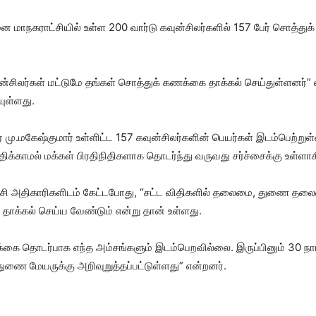
 மாநக​ராட்​சி​யில் உள்ள 200 வார்டு கவுன்​சிலர்​களில் 157 பேர் சொத்​துக
 கவுன்​சிலர்​கள் மட்​டுமே தங்​கள் சொத்​துக் கணக்கை தாக்​கல் செய்​துள்​ளனர்
யுள்​ளது.
மு.மகேஷ்கு​மார் உள்​ளிட்ட 157 கவுன்​சிலர்​களின் பெயர்​கள் இடம்​பெற்​று
​காமல் மக்​கள் பிர​தி​நி​தி​களாக தொடர்ந்து வரு​வது சர்ச்​சைக்​கு உள்​ளாகி
அதி​காரி​களிடம் கேட்​ட​போது, “சட்ட விதி​களில் தலை​மை, துணை தலை​மைப் 
தாக்​கல் செய்ய வேண்​டும் என்று தான் உள்​ளது.
கை தொடர்​பாக எந்த அம்​சங்​களும் இடம்​பெற​வில்​லை. இருப்​பினும் 30 நாட்
ணை மேயருக்​கு அறி​வுறுத்​தப்​பட்​டுள்​ளது” என்​றனர்​.