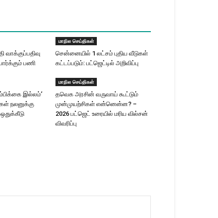
மாநில செய்திகள்
 வாக்குப்பதிவு
சென்னையில் 1 லட்சம் புதிய வீடுகள்
ார்க்கும் பணி
கட்டப்படும்: பட்ஜெட்டில் அறிவிப்பு
மாநில செய்திகள்
ம்பிக்கை இல்லம்’
தவெக அரசின் வருவாய் கூட்டும்
ிகள் நலனுக்கு
முன்முயற்சிகள் என்னென்ன? –
 ஒதுக்கீடு
2026 பட்ஜெட் உரையில் மரிய வில்சன்
விவரிப்பு