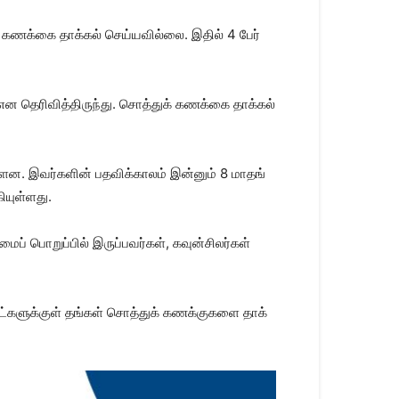
் கணக்கை தாக்​கல் செய்​ய​வில்​லை. இதில் 4 பேர்
” என தெரி​வித்​திருந்​து. சொத்​துக் கணக்கை தாக்​கல்
ள்​ளன. இவர்​களின் பதவிக்​காலம் இன்​னும் 8 மாதங்​
​யுள்​ளது.
பொறுப்​பில் இருப்​பவர்​கள், கவுன்​சிலர்​கள்
​களுக்​குள் தங்​கள் சொத்​துக் கணக்​கு​களை தாக்​