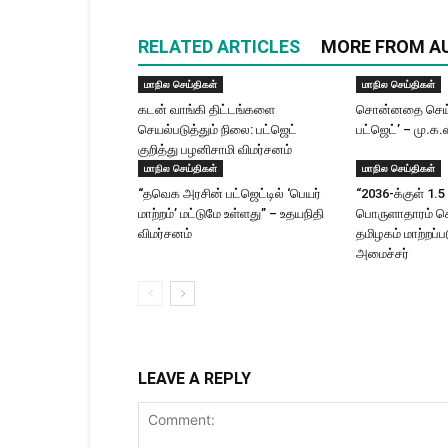
RELATED ARTICLES
MORE FROM A
மாநில செய்திகள்
மாநில செய்திகள்
கடன் வாங்கி திட்டங்களை
சொன்னதை செய்
செயல்படுத்தும் நிலை: பட்ஜெட்
பட்ஜெட்’ – மு.க.
குறித்து பழனிசாமி விமர்சனம்
மாநில செய்திகள்
மாநில செய்திகள்
“தவெக அரசின் பட்ஜெட்டில் ‘பெயர்
“2036-க்குள் 1.5 
மாற்றம்’ மட்டுமே உள்ளது” – உதயநிதி
பொருளாதாரம் 
விமர்சனம்
தமிழகம் மாற்றப்பட
அமைச்சர்
LEAVE A REPLY