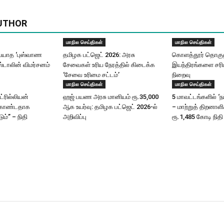
UTHOR
மாநில செய்திகள்
மாநில செய்திகள்
யாத ‘புஸ்வாண
தமிழக பட்ஜெட் 2026: அரசு
கொளத்தூர் தொகுதி
ஸ்டாலின் விமர்சனம்
சேவைகள் உரிய நேரத்தில் கிடைக்க
இயந்திரங்களை சரிப
‘சேவை உரிமை சட்டம்’
நிறைவு
மாநில செய்திகள்
மாநில செய்திகள்
ட்ரில்லியன்
ஹஜ் பயண அரசு மானியம் ரூ.35,000
5 மாவட்டங்களில் ‘ந
கொண்டதாக
ஆக உயர்வு: தமிழக பட்ஜெட் 2026-ல்
– மாற்றுத் திறனாள
ும்” – நிதி
அறிவிப்பு
ரூ.1,485 கோடி நிதி