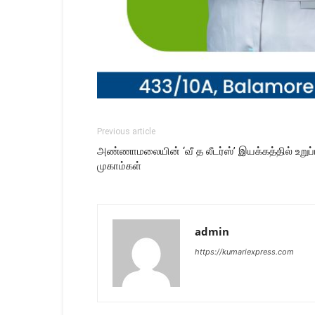
Previous article
அண்ணாமலையின் ‘வீ த லீடர்ஸ்’ இயக்கத்தில் உறுப்ப
முகாம்கள்
admin
https://kumariexpress.com