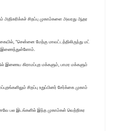
லும் அதி​கரிக்​கச் சிறப்பு முகாம்​களை அவரது ஆதர​
யில், “சென்னை மேற்கு மாவட்​டத்​திலிருந்து மட்​
ல் இணைந்​துள்​ளோம்.
தில் இணைய கிராமப்​புற மக்​களும், பாமர மக்​களும்
​களி​லும் சிறப்பு உறுப்​பினர் சேர்க்கை முகாம்​
​கெனவே பல இடங்​களில் இந்த முகாம்​கள் வெற்​றிகர​