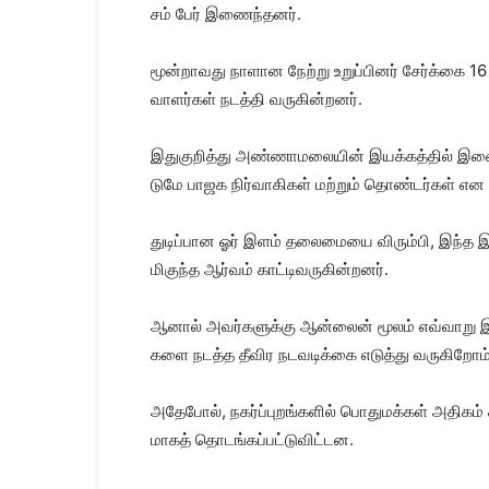
சம் பேர் இணைந்​தனர்.
மூன்​றாவது நாளான நேற்று உறுப்​பினர் சேர்க்கை 16 ல
வாளர்​கள் நடத்தி வரு​கின்​றனர்.
இதுகுறித்து அண்​ணா​மலை​யின் இயக்​கத்​தில் இணைந
டுமே பாஜக நிர்​வாகி​கள் மற்​றும் தொண்​டர்​கள் என
துடிப்​பான ஓர் இளம் தலை​மையை விரும்​பி, இந்த இயக
மிகுந்த ஆர்​வம் காட்டிவரு​கின்​றனர்.
ஆனால் அவர்​களுக்கு ஆன்​லைன் மூலம் எவ்​வாறு இணை
களை நடத்த தீவிர நடவடிக்கை எடுத்து வரு​கிறோம்
அதே​போல், நகர்ப்​புறங்​களில் பொது​மக்​கள் அதி​கம்
மாகத் தொடங்​கப்​பட்​டு​விட்​டன.