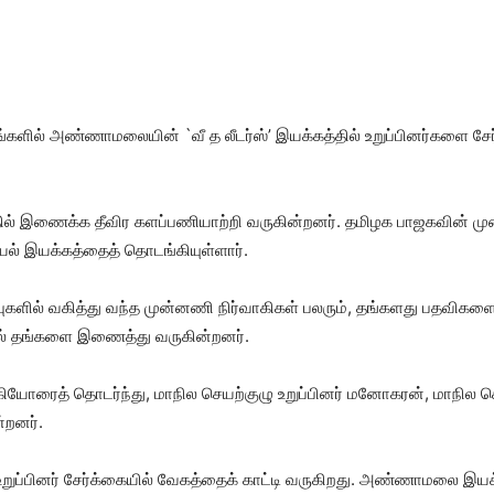
இடங்​களில் அண்​ணா​மலை​யின் `வீ த லீடர்​ஸ்’ இயக்​கத்​தில் உறுப்பினர்களை 
கத்​தில் இணைக்க தீவிர களப்​பணி​யாற்றி வரு​கின்​றனர். தமிழக பாஜக​வின்
​யல் இயக்​கத்​தைத் தொடங்​கி​யுள்​ளார்.
ு​களில் வகித்து வந்த முன்​னணி நிர்​வாகி​கள் பலரும், தங்​களது பதவி​களை 
ில் தங்​களை இணைத்து வரு​கின்​றனர்.
கியோரைத் தொடர்ந்​து, மாநில செயற்​குழு உறுப்​பினர் மனோகரன், மாநில செய
்​றனர்.
றுப்​பினர் சேர்க்​கை​யில் வேகத்​தைக் காட்டி வரு​கிறது. அண்​ணா​மலை இயக்