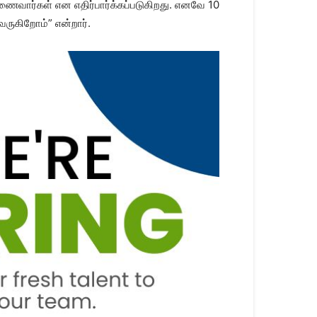
ணை​வார்​கள் என எதிர்​பார்க்​கப்​படு​கிறது. எனவே 10
ரு​கிறோம்​” என்​றார்​.