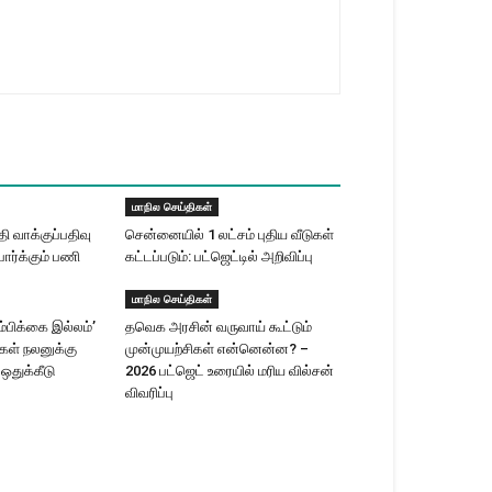
மாநில செய்திகள்
 வாக்குப்பதிவு
சென்னையில் 1 லட்சம் புதிய வீடுகள்
ார்க்கும் பணி
கட்டப்படும்: பட்ஜெட்டில் அறிவிப்பு
மாநில செய்திகள்
ம்பிக்கை இல்லம்’
தவெக அரசின் வருவாய் கூட்டும்
ிகள் நலனுக்கு
முன்முயற்சிகள் என்னென்ன? –
 ஒதுக்கீடு
2026 பட்ஜெட் உரையில் மரிய வில்சன்
விவரிப்பு