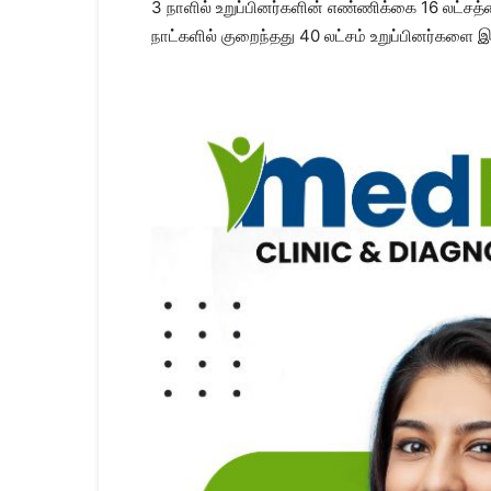
3 நாளில் உறுப்​பினர்​களின் எண்​ணிக்கை 16 லட்​சத்​
நாட்​களில் குறைந்​தது 40 லட்​சம் உறுப்​பினர்​களை இயக்