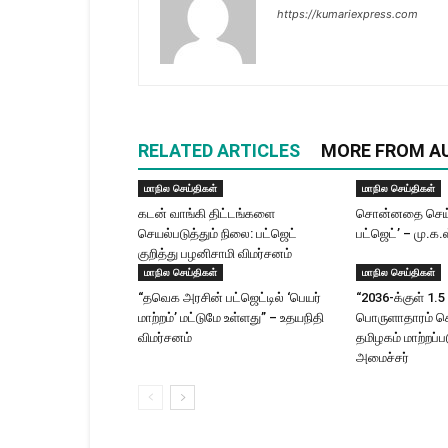
https://kumariexpress.com
RELATED ARTICLES
MORE FROM A
மாநில செய்திகள்
மாநில செய்திகள்
கடன் வாங்கி திட்டங்களை
சொன்னதை செய்
செயல்படுத்தும் நிலை: பட்ஜெட்
பட்ஜெட்’ – மு.க.
குறித்து பழனிசாமி விமர்சனம்
மாநில செய்திகள்
மாநில செய்திகள்
“தவெக அரசின் பட்ஜெட்டில் ‘பெயர்
“2036-க்குள் 1.5 
மாற்றம்’ மட்டுமே உள்ளது” – உதயநிதி
பொருளாதாரம் 
விமர்சனம்
தமிழகம் மாற்றப்பட
அமைச்சர்