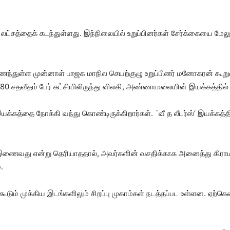
ட்​சத்​தைக் கடந்​துள்​ளது. இந்​நிலை​யில் உறுப்​பினர்​கள் சேர்க்​கையை மே
்​துள்ள முன்​னாள் பாஜக மாநில செயற்​குழு உறுப்​பினர் மனோகரன் கூறுகை​
 80 சதவீதம் பேர் கட்​சியி​லிருந்து வில​கி, அண்​ணா​மலை​யின் இயக்​கத்​தி
்​கத்தை நோக்கி வந்​து கொண்​டிருக்​கிறார்​கள். `வீ த லீடர்​ஸ்’ இயக்​கத்​
வது என்று தெரி​யாத​தால், அவர்​களின் வசதிக்​காக அனைத்து கிராமப்​புறங்
.
 கூடும் முக்​கிய இடங்​களி​லும் சிறப்பு முகாம்​கள் நடத்​தப்பட உள்​ளன. ஏற்