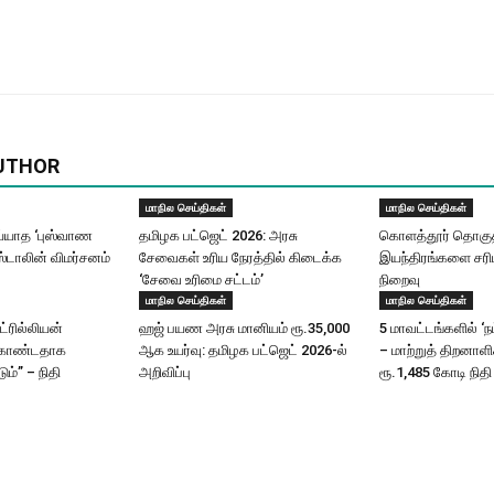
UTHOR
மாநில செய்திகள்
மாநில செய்திகள்
யாத ‘புஸ்வாண
தமிழக பட்ஜெட் 2026: அரசு
கொளத்தூர் தொகுதி
ஸ்டாலின் விமர்சனம்
சேவைகள் உரிய நேரத்தில் கிடைக்க
இயந்திரங்களை சரிப
‘சேவை உரிமை சட்டம்’
நிறைவு
மாநில செய்திகள்
மாநில செய்திகள்
ட்ரில்லியன்
ஹஜ் பயண அரசு மானியம் ரூ.35,000
5 மாவட்டங்களில் ‘ந
கொண்டதாக
ஆக உயர்வு: தமிழக பட்ஜெட் 2026-ல்
– மாற்றுத் திறனாள
ும்” – நிதி
அறிவிப்பு
ரூ.1,485 கோடி நிதி