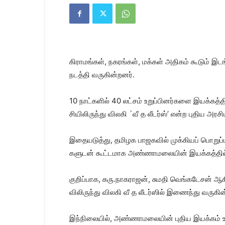
Kanyakumari
Today
News
|
Kumari
News
கி​ராமங்​கள், நகரங்​கள், மக்​கள் அதி​கம் கூடும் 
|
Kanyakumari
நடத்தி வரு​கின்​றனர்.
News
10 நாட்​களில் 40 லட்​சம் உறுப்​பினர்​களை இயக்​
சியி​லிருந்து விலகி `வீ த லீடர்​ஸ்’ என்ற புதிய அரசி
இதையடுத்​து, தமிழக பாஜக​வில் முக்​கியப் பொறுப்​ப
களு​டன் கூட்​ட​மாக அண்​ணா​மலை​யின் இயக்​கத்​த
குறிப்​பாக, கரு.​நாக​ராஜன், சுமதி வெங்​கடேசன் ஆ
விலிருந்து விலகி வீ த லீடர்​ஸில் இணைந்து வரு​கின
இந்​நிலை​யில், அண்​ணா​மலை​யின் புதிய இயக்​கம் உ