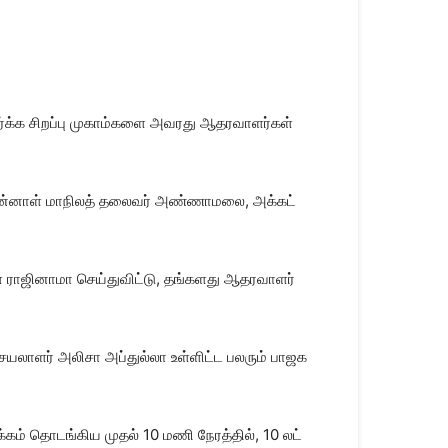
சேர்க்க சிறப்பு முகாம்​களை அவரது ஆதர​வாளர்​கள்
 முன்​னாள் மாநிலத் தலை​வர் அண்ணாமலை, அக்​கட்​
ராஜி​னாமா செய்​து​விட்​டு, தங்​களது ஆதர​வாளர்​
​லா​ளர் அலிசா அப்​துல்லா உள்​ளிட்ட பலரும் பாஜக​
​கம் தொடங்​கிய முதல் 10 மணி நேரத்​தில், 10 லட்​