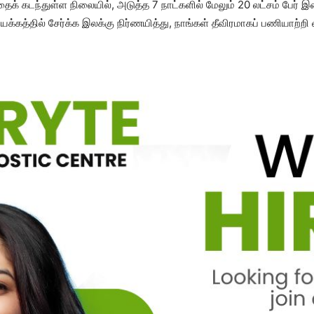
தைக் கடந்​துள்ள நிலை​யில், அடுத்த 7 நாட்​களில் மேலும் 20 லட்​சம் பேர் இ
​கத்​தில் சேர்க்க இலக்கு நிர்​ண​யித்​து, நாங்​கள்​ தீவிர​மாகப்​ பணி​யாற்​றி வ