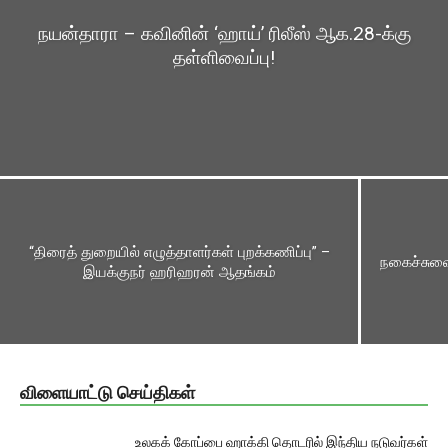
நயன்தாரா – கவினின் ‘ஹாய்’ ரிலீஸ் ஆக.28-க்கு
தள்ளிவைப்பு!
“திரைத் துறையில் எழுத்தாளர்கள் புறக்கணிப்பு” –
நகைச்​சுவை
இயக்குநர் ஹரிஹரன் ஆதங்கம்
விளையாட்டு செய்திகள்
உலகக் கோப்பை ஹாக்கி தொடரில் இந்திய நடுவர்கள்