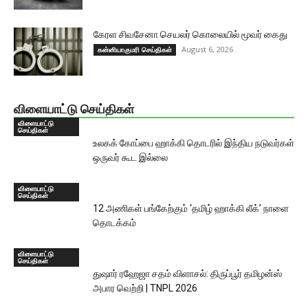
கேரள சிவசேனா செயலர் கொலையில் மூவர் கைது
August 6, 2026
கன்னியாகுமரி செய்திகள்
விளையாட்டு செய்திகள்
விளையாட்டு
செய்திகள்
உலகக் கோப்பை ஹாக்கி தொடரில் இந்திய நடுவர்கள்
ஒருவர் கூட இல்லை
விளையாட்டு
செய்திகள்
12 அணிகள் பங்கேற்கும் ‘தமிழ் ஹாக்கி லீக்’ நாளை
தொடக்கம்
விளையாட்டு
செய்திகள்
துஷார் ரஹேஜா சதம் விளாசல்: திருப்பூர் தமிழன்ஸ்
அபார வெற்றி | TNPL 2026