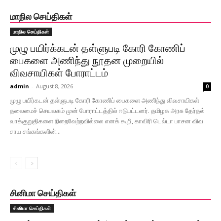
மாநில செய்திகள்
மாநில செய்திகள்
முழு பயிர்க்கடன் தள்ளுபடி கோரி கோணிப்
பைகளை அணிந்து நூதன முறையில்
விவசாயிகள் போராட்டம்
admin
-
August 8, 2026
0
முழு பயிர்​கடன் தள்ளுபடி கோரி கோணிப் பைகளை அணிந்து விவ​சா​யிகள்
தலை​மைச் செயல​கம் முன் போராட்​டத்​தில் ஈடு​பட்​டனர். தமிழக அரசு தேர்​தல்
வாக்​குறு​தி​களை நிறைவேற்​ற​வில்லை எனக் கூறி, காவிரி டெல்டா பாசன விவ​
சாய சங்​கங்​களின்...
சினிமா செய்திகள்
சினிமா செய்திகள்