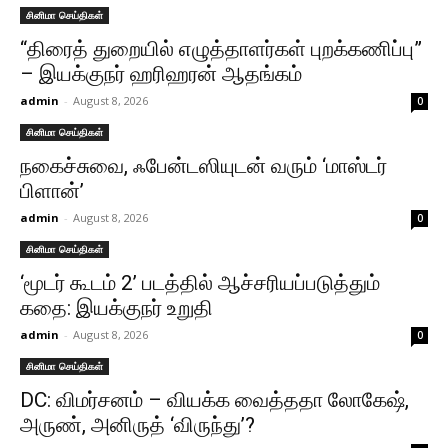
சினிமா செய்திகள்
“திரைத் துறையில் எழுத்தாளர்கள் புறக்கணிப்பு”
– இயக்குநர் ஹரிஹரன் ஆதங்கம்
admin
-
August 8, 2026
0
சினிமா செய்திகள்
நகைச்​சுவை, ஃபேன்டஸியுடன் வரும் ‘மாஸ்டர்
பிளான்’
admin
-
August 8, 2026
0
சினிமா செய்திகள்
‘மூடர் கூடம் 2’ படத்தில் ஆச்சரியப்படுத்​தும்
கதை: இயக்குநர் உறுதி
admin
-
August 8, 2026
0
சினிமா செய்திகள்
DC: விமர்சனம் – வியக்க வைத்ததா லோகேஷ்,
அருண், அனிருத் ‘விருந்து’?