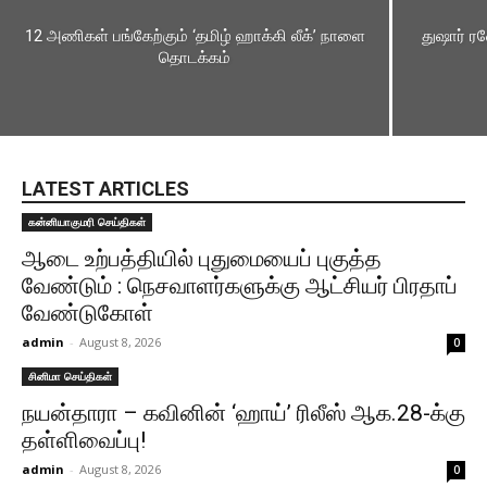
12 அணிகள் பங்கேற்கும் ‘தமிழ் ஹாக்கி லீக்’ நாளை
துஷார் ரஹ
தொடக்கம்
LATEST ARTICLES
கன்னியாகுமரி செய்திகள்
ஆடை உற்பத்தியில் புதுமையைப் புகுத்த
வேண்டும் : நெசவாளர்களுக்கு ஆட்சியர் பிரதாப்
வேண்டுகோள்
admin
-
August 8, 2026
0
சினிமா செய்திகள்
நயன்தாரா – கவினின் ‘ஹாய்’ ரிலீஸ் ஆக.28-க்கு
தள்ளிவைப்பு!
admin
-
August 8, 2026
0