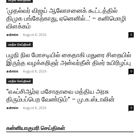
மாநில செய்திகள்
‘முதல்வர் விஜய் ஆலோசனைக் கூட்டத்தில்
திமுக பங்கேற்காது, ஏனெனில்…’ – கனிமொழி
விளக்கம்
admin
-
August 8, 2026
0
மாநில செய்திகள்
பழநி நில மோசடியில் கைதாகி மதுரை சிறையில்
இருந்த வழக்கறிஞர் அன்வர்தீன் திடீர் உயிரிழப்பு
admin
-
August 8, 2026
0
மாநில செய்திகள்
“எஃப்சிஆர்ஏ மசோதாவை மத்திய அரசு
திரும்பப்பெற வேண்டும்” – மு.க.ஸ்டாலின்
admin
-
August 8, 2026
0
கன்னியாகுமரி செய்திகள்