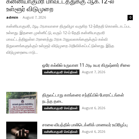
கன்னியாகுமரி மாவட்டத்துக்கு ஆக.12-ல்
உள்ளூர் விடுமுறை
admin
-
August 7, 2026
0
கன்னியாகுமரி, ஆடி அமாவாசை திருவிழா வருகிற 12-ந்தேதி கொண்டாடப்பட
உள்ளது. இதனை முன்னிட்டு, வரும் 12-ம் தேதி கன்னியாகுமரி
மாவட்டத்திலுள்ள அனைத்து அரசு அலுவலகங்களுக்கும் கல்வி
நிறுவனங்களுக்கும் உள்ளூர் விடுமுறை அறிவிக்கப்பட்டுள்ளது. இந்த
விடுமுறையை ஈடு...
ஒரே கல்லில் உருவான 11 அடி உயர கிருஷ்ணர் சிலை
August 7, 2026
கன்னியாகுமரி செய்திகள்
திருவட்டாறு காங்கரை சந்திப்பில் போராட்டங்கள்
நடந்த தடை
August 6, 2026
கன்னியாகுமரி செய்திகள்
சாலை விபத்தில் பாலிடெக்னிக் மாணவர் உயிரிழப்பு
August 6, 2026
கன்னியாகுமரி செய்திகள்