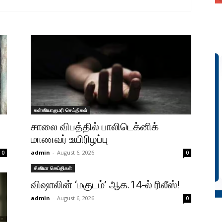
கன்னியாகுமரி செய்திகள்
சாலை விபத்தில் பாலிடெக்னிக்
மாணவர் உயிரிழப்பு
admin
-
August 6, 2026
0
0
சினிமா செய்திகள்
விஷாலின் ‘மகுடம்’ ஆக.14-ல் ரிலீஸ்!
admin
-
August 6, 2026
0