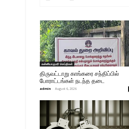
Kanyakumari
Today
News
|
Kumari
News
|
Kanyakumari
News
கன்னியாகுமரி செய்திகள்
திருவட்டாறு காங்கரை சந்திப்பில்
போராட்டங்கள் நடந்த தடை
admin
-
August 6, 2026