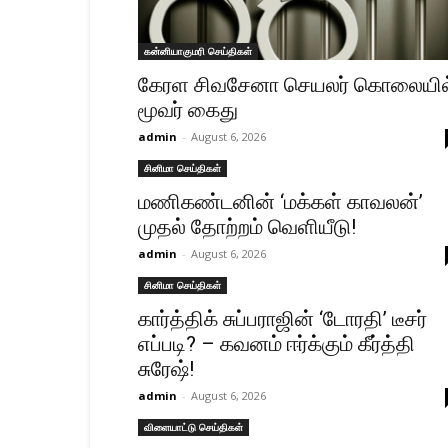
கன்னியாகுமரி செய்திகள்
கேரள சிவசேனா செயலர் கொலையில
மூவர் கைது
admin
-
August 6, 2026
சினிமா செய்திகள்
மணிகண்டனின் ‘மக்கள் காவலன்’
முதல் தோற்றம் வெளியீடு!
admin
-
August 6, 2026
சினிமா செய்திகள்
கார்த்திக் சுப்பராஜின் ‘டோரதி’ டீசர்
எப்படி? – கவனம் ஈர்க்கும் கீர்த்தி
சுரேஷ்!
admin
-
August 6, 2026
விளையாட்டு செய்திகள்