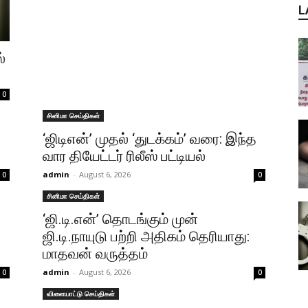
L
்
0
சினிமா செய்திகள்
‘ஜிடிஎன்’ முதல் ‘துடக்கம்’ வரை: இந்த
வார தியேட்டர் ரிலீஸ் பட்டியல்
admin
-
August 6, 2026
0
0
சினிமா செய்திகள்
‘ஜி.டி.என்’ தொடங்கும் முன்
ஜி.டி.நாயுடு பற்றி அதிகம் தெரியாது:
மாதவன் வருத்தம்
admin
-
August 6, 2026
0
0
விளையாட்டு செய்திகள்