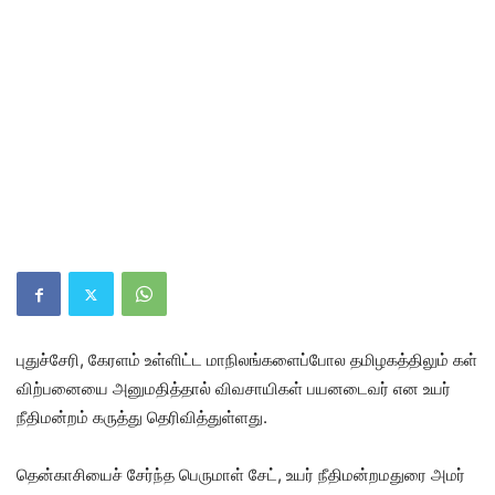
புதுச்​சேரி, கேரளம் உள்​ளிட்ட மாநிலங்​களைப்போல தமிழகத்​திலும் கள்
விற்​பனையை அனு​ம​தித்​தால் விவ​சா​யிகள் பயனடைவர் என உயர்
நீதி​மன்​றம் கருத்து தெரி​வித்​துள்​ளது.
தென்​காசியைச் சேர்ந்த பெரு​மாள் சேட், உயர் நீதி​மன்றமதுரை அமர்​