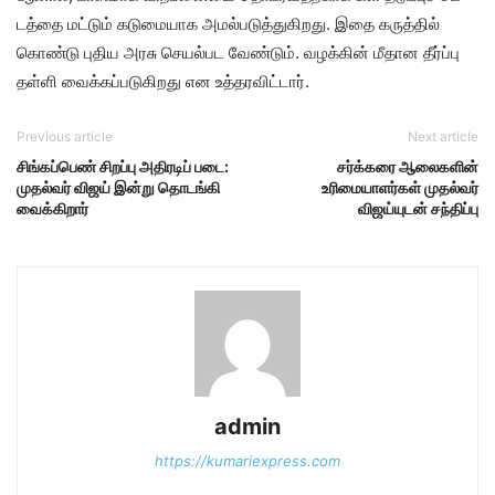
டத்தை மட்​டும் கடுமை​யாக அமல்​படுத்​துகிறது. இதை கருத்​தில்
கொண்டு புதிய அரசு செயல்பட வேண்​டும். வழக்கின் மீதான தீர்ப்பு
தள்ளி வைக்​கப்​படு​கிறது என உத்​தர​விட்​டார்.
Previous article
Next article
சிங்கப்பெண் சிறப்பு அதிரடிப் படை:
சர்க்கரை ஆலைகளின்
முதல்வர் விஜய் இன்று தொடங்கி
உரிமையாளர்கள் முதல்வர்
வைக்கிறார்
விஜய்யுடன் சந்திப்பு
admin
https://kumariexpress.com