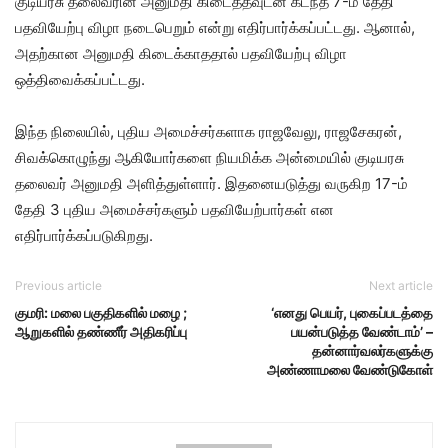
குடியரசு தலைவரின் அனுமதி கிடைத்தவுடன் கடந்த 7-ம் தேதி
பதவியேற்பு விழா நடைபெறும் என்று எதிர்பார்க்கப்பட்டது. ஆனால்,
அதற்கான அனுமதி கிடைக்காததால் பதவியேற்பு விழா
ஒத்திவைக்கப்பட்டது.
இந்த நிலையில், புதிய அமைச்சர்களாக ராஜவேலு, ராஜசேகரன்,
சிவக்கொழுந்து ஆகியோர்களை நியமிக்க அன்மையில் குடியரசு
தலைவர் அனுமதி அளித்துள்ளார். இதனையடுத்து வருகிற 17-ம்
தேதி 3 புதிய அமைச்சர்களும் பதவியேற்பார்கள் என
எதிர்பார்க்கப்படுகிறது.
Previous article
Next article
குமரி: மலை பகுதிகளில் மழை ;
‘எனது பெயர், புகைப்படத்தை
ஆறுகளில் தண்ணீர் அதிகரிப்பு
பயன்படுத்த வேண்டாம்’ –
தன்னார்வலர்களுக்கு
அண்ணாமலை வேண்டுகோள்