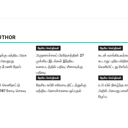
UTHOR
தேசிய செய்திகள்
தேசிய செய்திகள்
்கு மத்திய அரசு
அருணாச்சலப் பிரதேசத்தின் 27
கடன் வாங்கியவர்க
ு: அவதூறு
முக்கிய இடங்கள் இந்திய
கூடாது: புதிய வித
 2 மணி நேரம்
வரைபடத்தில் பதிவு: சீனாவுக்கு
வெளியிட்டது ரிசர்வ
பதிலடி
தேசிய செய்திகள்
தேசிய செய்திகள்
ன் வெளிநாட்டு
தேசிய உயிரி எரி​வாயு திட்டத்துக்கு
உ.பி.யில் நிகழ்ந்த கா
.187 கோடி செலவு
மத்திய அமைச்சரவை ஒப்புதல்
அதிக் அகமது மகன் உ
ரிழப்பு