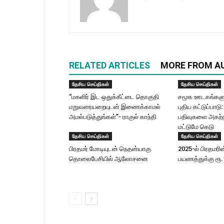
RELATED ARTICLES
MORE FROM A
தேசிய செய்திகள்
தேசிய செய்திகள்
“மகளிர் இட ஒதுக்கீட்டை தொகுதி
சமூக ஊடகங்களுக
மறுவரையறையுடன் இணைக்காமல்
புதிய கட்டுப்பாட
அமல்படுத்துங்கள்”- ராகுல் காந்தி
பதிவுகளை அகற்ற
மட்டுமே கெடு
தேசிய செய்திகள்
தேசிய செய்திகள்
பிரதமர் மோடி​யுடன் நெதன்யாகு
2025-ல் பிரதமரி
தொலைபேசியில் ஆலோ​சனை
பயணத்துக்கு ரூ