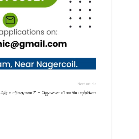
Next article
்.ஆர் வாரிசுதானா?” – ஜெகனை விளாசிய ஷர்மிளா