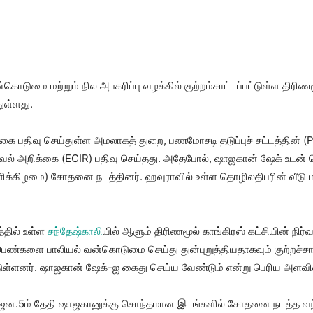
கொடுமை மற்றும் நில அபகரிப்பு வழக்கில் குற்றம்சாட்டப்பட்டுள்ள திரிணம
ுள்ளது.
க்கை பதிவு செய்துள்ள அமலாகத் துறை, பணமோசடி தடுப்புச் சட்டத்தின் (
் அறிக்கை (ECIR) பதிவு செய்தது. அதேபோல், ஷாஜகான் ஷேக் உடன் த
க்கிழமை) சோதனை நடத்தினர். ஹவுராவில் உள்ள தொழிலதிபரின் வீடு மற்
்தில் உள்ள
சந்தேஷ்காலி
யில் ஆளும் திரிணமூல் காங்கிரஸ் கட்சியின் நிர
பெண்களை பாலியல் வன்கொடுமை செய்து துன்புறுத்தியதாகவும் குற்றச்சா
்டுள்ளனர். ஷாஜகான் ஷேக்-ஐ கைது செய்ய வேண்டும் என்று பெரிய அளவில
 ஜன.5ம் தேதி ஷாஜகானுக்கு சொந்தமான இடங்களில் சோதனை நடத்த 