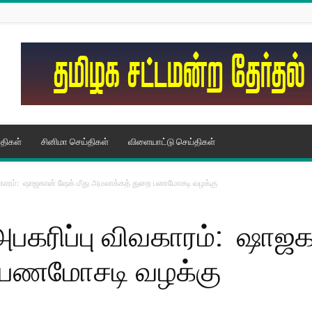
திகள்
சினிமா செய்திகள்
விளையாட்டு செய்திகள்
ிவகாரம்: ஷாஜகான் ஷேக் மீது அமலாக்கத் துறை பணமோசடி வழக்கு
அபகரிப்பு விவகாரம்: ஷாஜக
 பணமோசடி வழக்கு