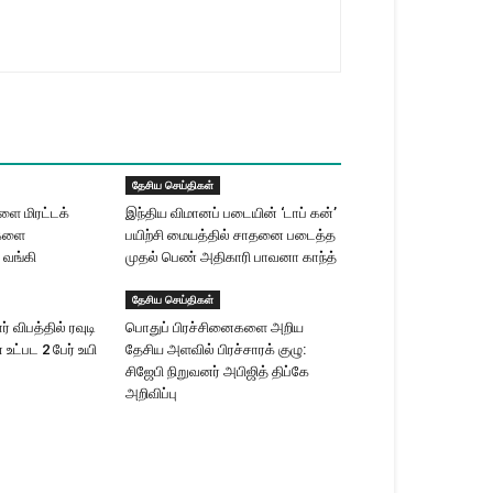
தேசிய செய்திகள்
ளை மிரட்டக்
இந்திய விமானப் படையின் ‘டாப் கன்’
ிகளை
பயிற்சி மையத்தில் சாதனை படைத்த
் வங்கி
முதல் பெண் அதிகாரி பாவனா காந்த்
தேசிய செய்திகள்
ர் விபத்தில் ரவுடி
பொதுப் பிரச்சினைகளை அறிய
ட்பட 2 பேர் உயி​
தேசிய அளவில் பிரச்சாரக் குழு:
சிஜேபி நிறுவனர் அபிஜித் திப்கே
அறிவிப்பு