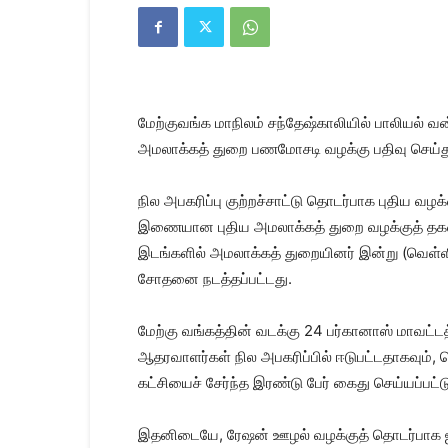
Kanyakumari
Today
News
|
Kumari
News
மேற்குவங்க மாநிலம் சந்தேஷ்காலியில் பாலியல் வன்
|
Kanyakumari
அமலாக்கத் துறை பணமோசடி வழக்கு பதிவு செய்த
News
நில அபகரிப்பு குற்றச்சாட்டு தொடர்பாக புதிய வழ
இணையான புதிய அமலாக்கத் துறை வழக்குத் தகவல
இடங்களில் அமலாக்கத் துறையினர் இன்று (வெள்ளி
சோதனை நடத்தப்பட்டது.
மேற்கு வங்கத்தின் வடக்கு 24 பர்கானாஸ் மாவட்டத
ஆதரவாளர்கள் நில அபகரிப்பில் ஈடுபட்டதாகவும், 
கட்சியைச் சேர்ந்த இரண்டு பேர் கைது செய்யப்பட
இதனிடையே, ரேஷன் ஊழல் வழக்குத் தொடர்பாக