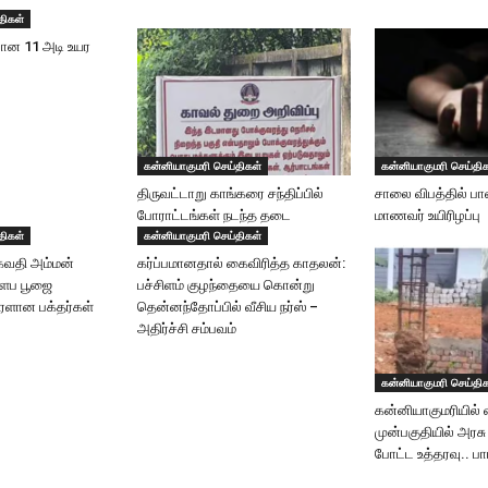
திகள்
வான 11 அடி உயர
கன்னியாகுமரி செய்திகள்
கன்னியாகுமரி செய்தி
திருவட்டாறு காங்கரை சந்திப்பில்
சாலை விபத்தில் பா
போராட்டங்கள் நடந்த தடை
மாணவர் உயிரிழப்பு
திகள்
கன்னியாகுமரி செய்திகள்
கவதி அம்மன்
கர்ப்பமானதால் கைவிரித்த காதலன்:
களப பூஜை
பச்சிளம் குழந்தையை கொன்று
ரளான பக்தர்கள்
தென்னந்தோப்பில் வீசிய நர்ஸ் –
அதிர்ச்சி சம்பவம்
கன்னியாகுமரி செய்தி
கன்னியாகுமரியில் வ
முன்பகுதியில் அரசு
போட்ட உத்தரவு.. பார