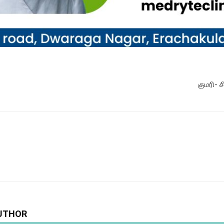
குமரி- ச
UTHOR