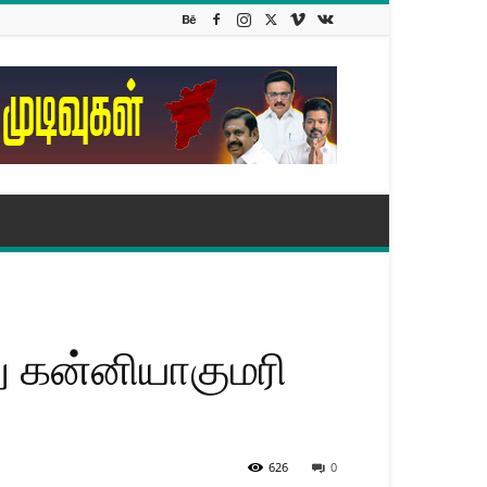
ு கன்னியாகுமரி
626
0