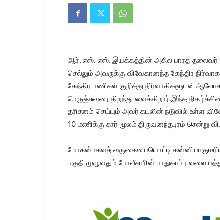
Kanyakumari
Today
News
|
Kumari
News
ஆர். எஸ். எஸ். இயக்கத்தின் அகில பாரத தலைவர்
|
Kanyakumari
செல்லும் அவருக்கு விவேகானந்த கேந்திர நிர்வாக
News
கேந்திர பணிகள் குறித்து நிர்வாகிகளுடன் ஆலோசனை
பெருஞ்சுவரை திறந்து வைக்கிறார்.இந்த நிகழ்ச்ச
தரிசனம் செய்யும் அவர் கடலின் நடுவில் உள்ள வி
10 மணிக்கு கார் மூலம் திருவனந்தபுரம் சென்று வி
மோகன்பகவத் வருகையையொட்டி கன்னியாகுமரியில் 
பகுதி முழுவதும் போலீசாரின் பாதுகாப்பு வளையத்த