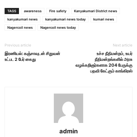
TAGS
awareness
Fire safety
Kanyakumari District news
kanyakumari news
kanyakumari news today
kumari news
Nagercoil news
Nagercoil news today
Previous article
Next article
இரணியல்: கஞ்சாவுடன் சிறுவன்
உச்ச நீதிமன்றம், உயர்
உட்பட 2 பேர் கைது
நீதிமன்றங்களில் அரசு
வழக்கறிஞர்களாக 204 பேருக்கு
பதவி கேட்கும் காங்கிரஸ்
admin