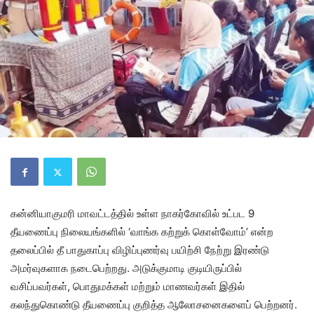
கன்னியாகுமரி மாவட்டத்தில் உள்ள நாகர்கோவில் உட்பட 9
தீயணைப்பு நிலையங்களில் ‘வாங்க கற்றுக் கொள்வோம்’ என்ற
தலைப்பில் தீ பாதுகாப்பு விழிப்புணர்வு பயிற்சி நேற்று இரண்டு
அமர்வுகளாக நடைபெற்றது. அடுக்குமாடி குடியிருப்பில்
வசிப்பவர்கள், பொதுமக்கள் மற்றும் மாணவர்கள் இதில்
கலந்துகொண்டு தீயணைப்பு குறித்த ஆலோசனைகளைப் பெற்றனர்.