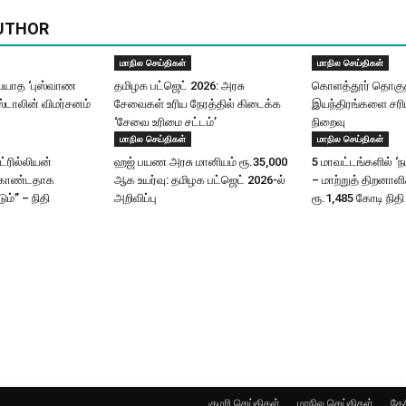
UTHOR
மாநில செய்திகள்
மாநில செய்திகள்
யாத ‘புஸ்வாண
தமிழக பட்ஜெட் 2026: அரசு
கொளத்தூர் தொகுதி
ஸ்டாலின் விமர்சனம்
சேவைகள் உரிய நேரத்தில் கிடைக்க
இயந்திரங்களை சரிப
‘சேவை உரிமை சட்டம்’
நிறைவு
மாநில செய்திகள்
மாநில செய்திகள்
ட்ரில்லியன்
ஹஜ் பயண அரசு மானியம் ரூ.35,000
5 மாவட்டங்களில் ‘ந
கொண்டதாக
ஆக உயர்வு: தமிழக பட்ஜெட் 2026-ல்
– மாற்றுத் திறனாள
ும்” – நிதி
அறிவிப்பு
ரூ.1,485 கோடி நிதி
குமரி செய்திகள்
மாநில செய்திகள்
தேச