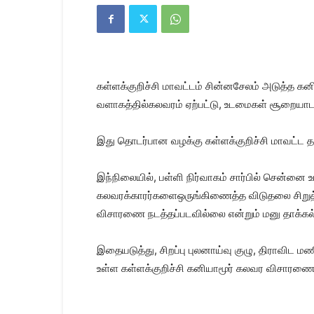
Kanyakumari
Today
News
|
Kumari
News
கள்ளக்குறிச்சி மாவட்டம் சின்னசேலம் அடுத்த க
|
Kanyakumari
வளாகத்தில்கலவரம் ஏற்பட்டு, உடமைகள் சூறையாட
News
இது தொடர்பான வழக்கு கள்ளக்குறிச்சி மாவட்ட தல
இந்நிலையில், பள்ளி நிர்வாகம் சார்பில் சென்னை 
கலவரக்காரர்களைஒருங்கிணைத்த விடுதலை சிறுத்
விசாரணை நடத்தப்படவில்லை என்றும் மனு தாக்கல்
இதையடுத்து, சிறப்பு புலனாய்வு குழு, திராவிட 
உள்ள கள்ளக்குறிச்சி கனியாமூர் கலவர விசாரணை சி