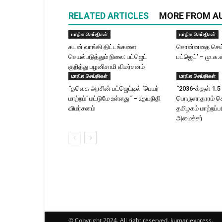
RELATED ARTICLES
MORE FROM A
மாநில செய்திகள்
மாநில செய்திகள்
கடன் வாங்கி திட்டங்களை
சொன்னதை செய்
செயல்படுத்தும் நிலை: பட்ஜெட்
பட்ஜெட்’ – மு.க.
குறித்து பழனிசாமி விமர்சனம்
மாநில செய்திகள்
மாநில செய்திகள்
“தவெக அரசின் பட்ஜெட்டில் ‘பெயர்
“2036-க்குள் 1.5 
மாற்றம்’ மட்டுமே உள்ளது” – உதயநிதி
பொருளாதாரம் 
விமர்சனம்
தமிழகம் மாற்றப்பட
அமைச்சர்
© Copyright 2024. All right reserved. kumariexpress.