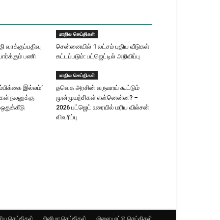
மாநில செய்திகள்
 வாக்குப்பதிவு
சென்னையில் 1 லட்சம் புதிய வீடுகள்
ார்க்கும் பணி
கட்டப்படும்: பட்ஜெட்டில் அறிவிப்பு
மாநில செய்திகள்
ம்பிக்கை இல்லம்’
தவெக அரசின் வருவாய் கூட்டும்
ிகள் நலனுக்கு
முன்முயற்சிகள் என்னென்ன? –
 ஒதுக்கீடு
2026 பட்ஜெட் உரையில் மரிய வில்சன்
விவரிப்பு
ிய செய்திகள்
சினிமா செய்திகள்
விளையாட்டு செய்திகள்