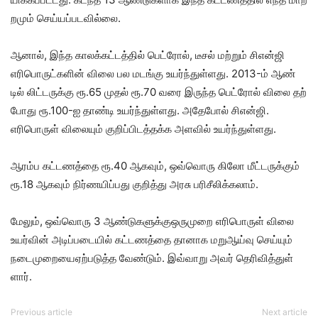
ற​மும் செய்​யப்​பட​வில்​லை.
ஆனால், இந்த காலக்​கட்​டத்​தில் பெட்​ரோல், டீசல் மற்​றும் சிஎன்ஜி
எரிபொருட்​களின் விலை பல மடங்கு உயர்ந்​துள்​ளது. 2013-ம் ஆண்​
டில் லிட்​டருக்கு ரூ.65 முதல் ரூ.70 வரை இருந்த பெட்​ரோல் விலை தற்​
போது ரூ.100-ஐ தாண்டி உயர்ந்​துள்​ளது. அதே​போல் சிஎன்​ஜி.
எரிபொருள் விலை​யும் குறிப்​பிடத்​தக்க அளவில் உயர்ந்​துள்​ளது.
ஆரம்ப கட்​ட​ணத்தை ரூ.40 ஆகவும், ஒவ்​வொரு கிலோ மீட்​டருக்​கும்
ரூ.18 ஆகவும் நிர்​ண​யிப்​பது குறித்து அரசு பரிசீலிக்​கலாம்.
மேலும், ஒவ்​வொரு 3 ஆண்​டு​களுக்​குஒரு​முறை எரிபொருள் விலை
உயர்​வின் அடிப்​படை​யில் கட்​ட​ணத்தை தானாக மறுஆய்வு செய்​யும்
நடை​முறையை​ஏற்​படுத்த வேண்​டும். இவ்​வாறு அவர்​ தெரி​வித்​துள்​
ளார்​.
Previous article
Next article