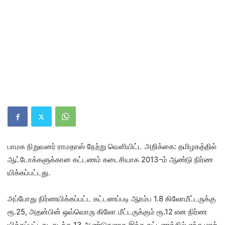
பாமக நிறு​வனர் ராம​தாஸ் நேற்று வெளி​யிட்ட அறிக்​கை​: தமிழகத்​தில்
ஆட்டோக்களுக்கான கட்​ட​ணம் கடைசி​யாக 2013-ம் ஆண்டு நிர்​ண​
யிக்​கப்​பட்​டது.
அப்​போது நிர்​ண​யிக்​கப்​பட்ட கட்​ட​ணப்​படி ஆரம்ப 1.8 கிலோமீட்​டருக்கு
ரூ.25, அதன்​பின் ஒவ்​வொரு கிலோ மீட்​டருக்​கும் ரூ.12 என நிர்​ண​
யிக்​கப்​பட்​டது. கடந்த 13 ஆண்​டு​களாக இந்த கட்​ட​ணத்​தில் எந்த மாற்​