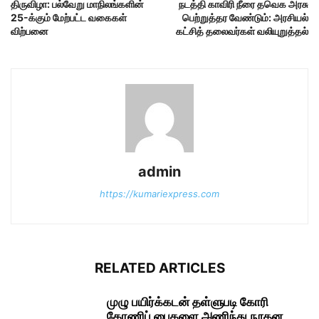
திருவிழா: பல்வேறு மாநிலங்களின்
நடத்தி காவிரி நீரை தவெக அரசு
25-க்கும் மேற்பட்ட வகைகள்
பெற்றுத்தர வேண்டும்: அரசியல்
விற்பனை
கட்சித் தலைவர்கள் வலியுறுத்தல்
admin
https://kumariexpress.com
RELATED ARTICLES
முழு பயிர்க்கடன் தள்ளுபடி கோரி
கோணிப் பைகளை அணிந்து நூதன