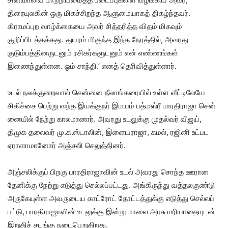
திரையுலகின் ஒரு மிகச்சிறந்த ஆளுமையாகத் திகழ்ந்தவர்.
கிராமப்புற வாழ்க்கையை அவர் சித்தரித்த விதம் மிகவும்
குறிப்பிடத்தக்கது. துயரம் மிகுந்த இந்த நேரத்தில், அவரது
குடும்பத்தினருடனும் ரசிகர்களுடனும் என் எண்ணங்கள்
இணைந்துள்ளன. ஓம் சாந்தி.’ எனத் தெரிவித்துள்ளார்.
உடல் நலக்​குறை​வால் சென்னை நீலாங்கரையில் உள்ள வீட்​டிலேயே
சிகிச்சை பெற்று வந்த இயக்​குநர் இமயம் பத்மஸ்ரீ பார​தி​ராஜா சென்​
னை​யில் நேற்று கால​மா​னார். அவரது உடலுக்கு முதல்​வர் விஜய்,
திமுக தலை​வர் மு.க.ஸ்​டா​லின், இளை​ய​ராஜா, கமல், ரஜினி உட்பட
ஏராளா​மானோர் அஞ்​சலி செலுத்​தினர்.
அஞ்​சலிக்​குப் பிறகு பார​தி​ராஜா​வின் உடல் அவரது சொந்த ஊரான
தேனிக்கு நேற்று எடுத்து செல்​லப்​பட்​டது. அங்​கிருந்து வத்​தல​குண்டு
அரு​கே​யுள்ள அவருடைய காட்​ரோட் தோட்​டத்​துக்கு எடுத்து செல்​லப்​
பட்டு, பார​தி​ராஜா​வின் உடலுக்கு இன்று மாலை அரசு மரி​யாதை​யுடன்
இறு​திச் சடங்கு நடை​பெறுகிறது.