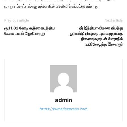
வாறு எப்​எஸ்​எஸ்ஏஐ உத்​தர​வில் தெரிவிக்​கப்​பட்​டு உள்​ளது.
Previous article
Next article
ரூ.11.82 கோடி கஞ்சா கடத்திய
ஏர் இந்தியா விமான விபத்து
கேரள மாடல் அழகி கைது
ஓராண்டு நிறைவு: மறக்கமுடியாத
நினைவுகளுடன் போராடும்
உயிர்பிழைத்த இளைஞர்
admin
https://kumariexpress.com