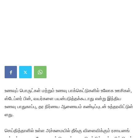
உணவுப் பொருட்​கள் மற்​றும் உணவு பாக்​கெட்​டு​களில் உலோக ஊசிகள்,
ஸ்டேப்ளர் பின், வயர்​களை பயன்​படுத்​தக்​கூ​டாது என்று இந்​திய
உணவு பாது​காப்​பு, தர நிர்ணய ஆணை​யம் கண்​டிப்​புடன் உத்​தர​விட்​டுள்​
ளது.
செய்​தித்​தாளில் உள்ள அச்​சுமை​யில் தீங்கு விளைவிக்​கும் ரசாயனங்​