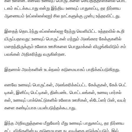
கள் உள்​ளன. எனவே உணவுப் பொருட்​களை செய்​தித்​தாள்​களில் பொட்​
டலம் கட்​டக்​கூ​டாது என்று இந்​திய உணவுப் பாது​காப்​பு, தர நிர்ணய
ஆணை​யம் (எப்​எஸ்​எஸ்​ஏஐ) சில நாட்​களுக்கு முன்பு உத்​தர​விட்​டது.
இதைத் தொடர்ந்து எப்​எஸ்​எஸ்ஏஐ நேற்று வெளி​யிட்ட உத்​தர​வில் கூறி​
யிருப்​ப​தாவது: உணவுப் பொருட்​கள் மற்​றும் அலங்​கார கேக்​கு​களில்
மறைந்​திருக்​கும் உலோக ஊசிகளை பொது​மக்​கள் விழுங்​கி​விடும் சம்​
பவங்​கள் அதி​கரித்து வரு​கின்​றன.
இதனால் அவர்​களின் உடல்​நலம் கடுமை​யாகப் பாதிக்​கப்​படு​கிறது.
எனவே உணவுப் பொருட்​கள், அலங்​கரிக்​கப்​பட்ட கேக்​கு​கள், கேக் பெட்​
டிகள், இனிப்பு பெட்​டிகள், தின்​பண்ட பொட்​டலங்​கள், உணவு பார்​சல்​
கள், உணவுப் பாக்​கெட்​டு​களில் உலோக ஊசிகள், ஸ்டேப்ளர் பின், வயர்​
களை கண்​டிப்​பாக பயன்​படுத்​தக்​கூ​டாது.
இந்த அறி​வுறுத்​தலை மீறு​வோர் மீது உணவுப் பாது​காப்​பு, தர நிர்ணய
சட்ட விதி​களின்​படி கடுமை​யான நடவடிக்கை எடுக்​கப்​படும். இவ்​