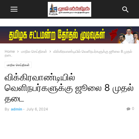
Home
மாநில செய்திகள்
விக்கிரவாண்டியில் வெளிநபர்களுக்கு ஜூலை 8 முதல்
தடை
மாநில செய்திகள்
விக்கிரவாண்டியில்
வெளிநபர்களுக்கு ஜூலை 8 முதல்
தடை
0
By
admin
-
July 6, 2024