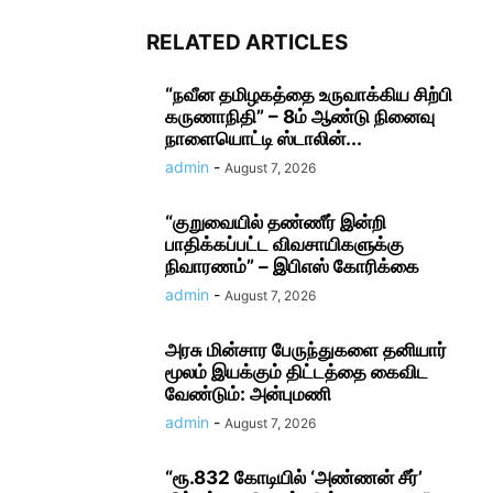
RELATED ARTICLES
“நவீன தமிழகத்தை உருவாக்கிய சிற்பி
கருணாநிதி” – 8ம் ஆண்டு நினைவு
நாளையொட்டி ஸ்டாலின்...
admin
-
August 7, 2026
“குறுவையில் தண்ணீர் இன்றி
பாதிக்கப்பட்ட விவசாயிகளுக்கு
நிவாரணம்” – இபிஎஸ் கோரிக்கை
admin
-
August 7, 2026
அரசு மின்சார பேருந்துகளை தனியார்
மூலம் இயக்கும் திட்டத்தை கைவிட
வேண்டும்: அன்புமணி
admin
-
August 7, 2026
“ரூ.832 கோடியில் ‘அண்ணன் சீர்’