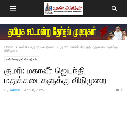
Home
கன்னியாகுமரி செய்திகள்
குமரி: மகாவீர் ஜெயந்தி மதுக்கடைகளுக்கு
விடுமுறை
கன்னியாகுமரி செய்திகள்
குமரி: மகாவீர் ஜெயந்தி
மதுக்கடைகளுக்கு விடுமுறை
0
By
admin
-
April 8, 2025