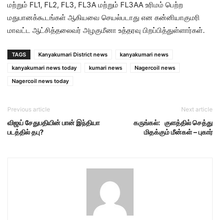
மற்றும் FL1, FL2, FL3, FL3A மற்றும் FL3AA உரிமம் பெற்ற
மதுபானக்கூடங்கள் ஆகியவை செயல்படாது என கன்னியாகுமரி
மாவட்ட ஆட்சித்தலைவர் அழகுமீனா உத்தரவு பிறப்பித்துள்ளார்கள்.
TAGS
Kanyakumari District news
kanyakumari news
kanyakumari news today
kumari news
Nagercoil news
Nagercoil news today
Previous article
Next article
விஜய் சேதுபதியின் பான் இந்தியா
கருங்கல்: குளத்தில் செத்து
படத்தில் தபு?
மிதக்கும் மீன்கள் – புகார்