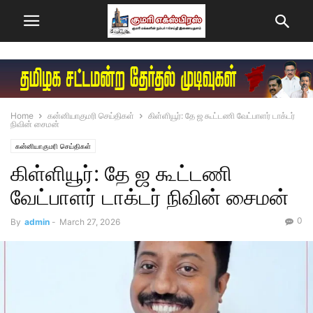
Home
கன்னியாகுமரி செய்திகள்
கிள்ளியூர்: தே ஜ கூட்டணி வேட்பாளர் டாக்டர்
நிவின் சைமன்
கன்னியாகுமரி செய்திகள்
கிள்ளியூர்: தே ஜ கூட்டணி
வேட்பாளர் டாக்டர் நிவின் சைமன்
0
By
admin
-
March 27, 2026