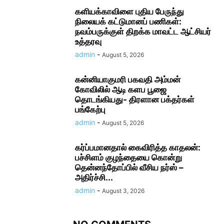
களியக்காவிளை புதிய பேருந்து
நிலையக் கட்டுமானப் பணிகள்:
நவம்பருக்குள் திறக்க மாவட்ட ஆட்சியர்
உத்தரவு
admin
-
August 5, 2026
கன்னியாகுமரி பகவதி அம்மன்
கோவிலில் ஆடி களப பூஜை
தொடங்கியது- திரளான பக்தர்கள்
பங்கேற்பு
admin
-
August 5, 2026
கர்ப்பமானதால் கைவிரித்த காதலன்:
பச்சிளம் குழந்தையை கொன்று
தென்னந்தோப்பில் வீசிய நர்ஸ் –
அதிர்ச்சி...
admin
-
August 3, 2026