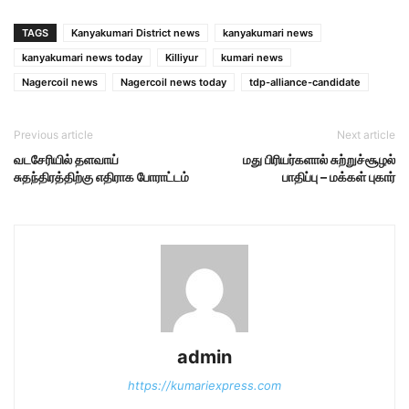
TAGS
Kanyakumari District news
kanyakumari news
kanyakumari news today
Killiyur
kumari news
Nagercoil news
Nagercoil news today
tdp-alliance-candidate
Previous article
Next article
வடசேரியில் தளவாய்
மது பிரியர்களால் சுற்றுச்சூழல்
சுதந்திரத்திற்கு எதிராக போராட்டம்
பாதிப்பு – மக்கள் புகார்
admin
https://kumariexpress.com