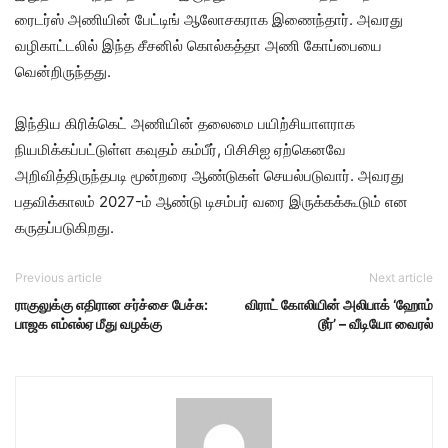
ரைடர்ஸ் அணியின் பேட்டிங் ஆலோசகராக இணைந்தார். அவரது
வழிகாட்டலில் இந்த சீசனில் கொல்கத்தா அணி கோப்பையை
வென்றிருந்தது.
இந்திய கிரிக்கெட் அணியின் தலைமை பயிற்சியாளராக
நியமிக்கப்பட்டுள்ள கவுதம் கம்பீர், பிசிசிஐ ஏற்கெனவே
அறிவித்திருந்தபடி மூன்றரை ஆண்டுகள் செயல்படுவார். அவரது
பதவிக்காலம் 2027-ம் ஆண்டு டிசம்பர் வரை இருக்கக்கூடும் என
கருதப்படுகிறது.
Previous article
Next article
ராகுலுக்கு எதிரான சர்ச்சை பேச்சு:
விராட் கோலியின் அலிபாக் ‘ஹோம்
பாஜக எம்எல்ஏ மீது வழக்கு
டூர்’ – வீடியோ வைரல்