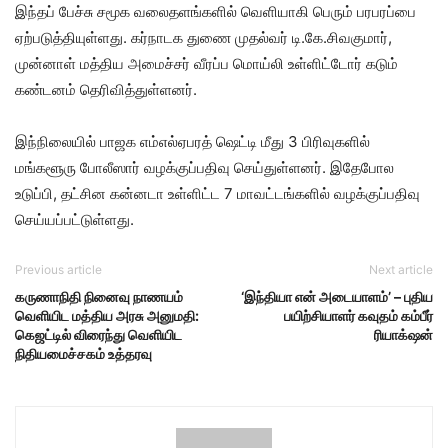
இந்தப் பேச்சு சமூக வலைதளங்களில் வெளியாகி பெரும் பரபரப்பை
ஏற்படுத்தியுள்ளது. கர்நாடக துணை முதல்வர் டி.கே.சிவகுமார்,
முன்னாள் மத்திய அமைச்சர் வீரப்ப மொய்லி உள்ளிட்டோர் கடும்
கண்டனம் தெரிவித்துள்ளனர்.
இந்நிலையில் பாஜக எம்எல்ஏபரத் ஷெட்டி மீது 3 பிரிவுகளில்
மங்களூரு போலீஸார் வழக்குப்பதிவு செய்துள்ளனர். இதேபோல
உடுப்பி, தட்சின கன்னடா உள்ளிட்ட 7 மாவட்டங்களில் வழக்குப்பதிவு
செய்யப்பட்டுள்ளது.
Previous article
Next article
கருணாநிதி நினைவு நாணயம்
‘இந்தியா என் அடையாளம்’ – புதிய
வெளியிட மத்திய அரசு அனுமதி:
பயிற்சியாளர் கவுதம் கம்பீர்
கெஜட்டில் விரைந்து வெளியிட
ரியாக்‌ஷன்
நிதியமைச்சகம் உத்தரவு