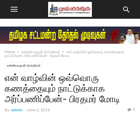
Home
கன்னியாகுமரி செய்திகள்
என் வாழ்வின் ஒவ்வொரு கணத்தையும்
நாட்டுக்காக அர்ப்பணிப்பேன்- பிரதமர் மோடி
கன்னியாகுமரி செய்திகள்
என் வாழ்வின் ஒவ்வொரு
கணத்தையும் நாட்டுக்காக
அர்ப்பணிப்பேன்- பிரதமர் மோடி
0
By
admin
-
June 3, 2024