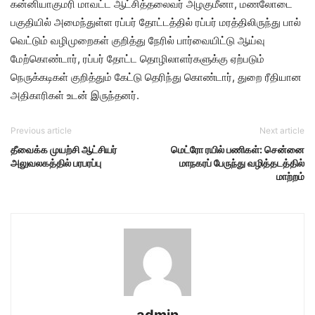
கன்னியாகுமரி மாவட்ட ஆட்சித்தலைவர் அழகுமீனா, மணலோடை
பகுதியில் அமைந்துள்ள ரப்பர் தோட்டத்தில் ரப்பர் மரத்திலிருந்து பால்
வெட்டும் வழிமுறைகள் குறித்து நேரில் பார்வையிட்டு ஆய்வு
மேற்கொண்டார், ரப்பர் தோட்ட தொழிலாளர்களுக்கு ஏற்படும்
நெருக்கடிகள் குறித்தும் கேட்டு தெரிந்து கொண்டார், துறை ரீதியான
அதிகாரிகள் உடன் இருந்தனர்.
Previous article
Next article
தீவைக்க முயற்சி ஆட்சியர்
மெட்ரோ ரயில் பணிகள்: சென்னை
அலுவலகத்தில் பரபரப்பு
மாநகரப் பேருந்து வழித்தடத்தில்
மாற்றம்