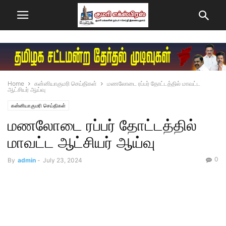
Home
கன்னியாகுமரி செய்திகள்
மணலோடை ரப்பர் தோட்டத்தில் மாவட்ட
ஆட்சியர் ஆய்வு
கன்னியாகுமரி செய்திகள்
மணலோடை ரப்பர் தோட்டத்தில்
மாவட்ட ஆட்சியர் ஆய்வு
0
By
admin
-
July 23, 2024