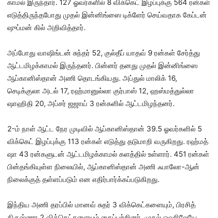
காமல் இருந்​தார். 127 ஓவர்​களில் 8 விக்​கெட் இழப்புக்கு 564 ரன்​கள்
எடுத்​திருந்​த​போது முதல் இன்​னிங்ஸை டிக்​ளேர் செய்​வ​தாக கேப்​டன்
ஷுப்​மன் கில் அறி​வித்​தார்.
அப்​போது வாஷிங்​டன் சுந்​தர் 52, குல்​தீப் யாதவ் 9 ரன்​கள் சேர்த்து
ஆட்​ட​மிழக்​காமல் இருந்​தனர். பின்​னர் தனது முதல் இன்​னிங்ஸை
ஆப்​கானிஸ்​தான் அணி தொடங்​கியது. அப்​துல் மாலிக் 16,
செடிக்குலா அடல் 17, ரஹ்​மானுல்லா குர்​பாஸ் 12, ஹஸ்​மத்​துல்லா
ஷாஹிதி 20, அப்​சர் ஜஜாய் 3 ரன்​களில் ஆட்​ட​மிழந்​தனர்.
2-ம் நாள் ஆட்ட நேர முடி​வில் ஆப்​கானிஸ்​தான் 39.5 ஓவர்​களில் 5
விக்​கெட் இழப்​புக்கு 113 ரன்​கள் எடுத்து தடு​மாறி வரு​கிறது. ரஹ்மத்
ஷா 43 ரன்​களு​டன் ஆட்​ட​மிழக்​காமல் களத்​தில் உள்​ளார். 451 ரன்​கள்
பின்​தங்​கி​யுள்ள நிலை​யில், ஆப்​கானிஸ்​தான் அணி ஃபாலோ-ஆன்
நிலைக்​குத் தள்​ளப்​படும் என எதிர்பார்க்கப்படுகிறது.
இந்​திய அணி தரப்​பில் மானவ் சுதர் 3 விக்​கெட்​களை​யும், பிரசித்
கிருஷ்ணா 2 விக்​கெட்​களை​யும் கைப்​பற்​றினர். முதல் ஓவரிலேயே