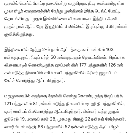
முதலில் டெஸ்ட் போட்டி நடை​பெற்று வருகிறது. நியூ சண்​டிகரிலுள்ள
முலான்​பூர் மைதானத்​தில் நேற்று முன்​தினம் இந்த டெஸ்ட் போட்டி
தொடங்​கியது. முதல் இன்னிங்ஸை விளை​யாடிய இந்​திய அணி
முதல் நாள் ஆட்ட நேர இறு​தி​யில் 3 விக்​கெட் இழப்​புக்கு 368 ரன்​கள்
குவித்​திருந்​தது.
இந்​நிலை​யில் நேற்று 2-ம் நாள் ஆட்​டத்தை ஷுப்​மன் கில் 103
ரன்களு​ட​னும், ரிஷப் பந்த் 50 ரன்​களு​ட​னும் தொடங்​கினர். சிறப்பாக
விளை​யாடிக் கொண்​டிருந்த ஷுப்​மன் கில் 177 பந்துகளில் 126 ரன்​
கள் எடுத்த நிலை​யில் சலீம் சஃபி பந்​து​வீச்​சில் அப்​சர் ஜஜாயிடம்
கேட்ச் கொடுத்து ஆட்​ட​ மிழந்​தார்.
மறு​முனை​யில் சதத்தை நோக்கி சென்று கொண்​டிருந்த ரிஷப் பந்த்
121 பந்​துகளில் 81 ரன்​கள் எடுத்த நிலை​யில் ஷாஹிதி பந்​து​வீச்​சில்,
ஒமர்​சா​யிடம் பிடி​கொடுத்து ஆட்​ட​மிழந்​தார். பின்​னர் வந்த துருவ்
ஜூரெல் 19, மானவ் சுதர் 28, முகமது சிராஜ் 22 ரன்​கள் சேர்த்​தனர்.
வாஷிங்​டன் சுந்​தர் 68 பந்​துகளில் 52 ரன்​கள் எடுத்து ஆட்​ட​மிழக்​