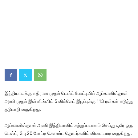
இந்தியா​வுக்கு எதி​ரான முதல் டெஸ்ட் போட்டியில் ஆப்கானிஸ்தான்
அணி முதல் இன்​னிங்​ஸில் 5 விக்​கெட் இழப்புக்கு 113 ரன்​கள் எடுத்து
தடு​மாறி வரு​கிறது.
ஆப்​கானிஸ்​தான் அணி இந்​தி​யா​வில் சுற்​றுப்​பயணம் செய்து ஒரே ஒரு
டெஸ்ட், 3 டி20 போட்டி கொண்ட தொடர்​களில் விளையாடி வரு​கிறது.