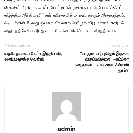
விக்​கெட் அறி​முக டெஸ்ட் போட்​டி​யின் முதல் ஓவரிலேயே விக்​கெட்
வீழ்த்​திய இந்​திய வீரர்​கள் வரிசை​யில் மானவ் சுதரும் இணைந்​தார்.
ஆட்​டத்​தின் 6-வது ஓவரை வீச வந்த அறி​முக வீரர் மானவ் சுதர், 4-
வது பந்​திலேயே அப்​துல் மாலிக்​கின் விக்​கெட்டை வீழ்த்​தி​னார்.
Previous article
Next article
தைபே தடகளப் போட்டி இந்திய வீரர்
“யாருடைய நிழலிலும் இருக்க
அனிமேஷுக்கு வெள்ளி
விரும்பவில்லை” – கம்பீரை
மறைமுகமாக சாடினாரா ஸ்ரேயஸ்
ஐயர்?
admin