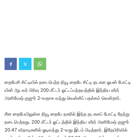
தைபேசி சிட்​டி​யில் நடை​பெற்ற நியூ தைபே சிட்டி தடகள ஓபன் போட்​டி​
யின் ஆடவர் பிரிவு 200 மீட்​டர் ஓட்டப்பந்தயத்​தில் இந்​திய வீரர்
அனிமேஷ் குஜுர் 2-வ​தாக வந்து வெள்ளிப் பதக்கம் வென்​றார்.
சீன தைபே​யிலுள்ள நியூ தைபே நகரில் இந்த தடகளப் போட்டி நேற்று
நடை​பெற்​றது. 200 மீட்​டர் ஓட்​டத்​தில் இந்​திய வீரர் அனிமேஷ் குஜுர்
20.47 வி​நாடிகளில் ஓடிவந்து 2-வது இடம் பிடித்தார். இதேபிரி​வில்