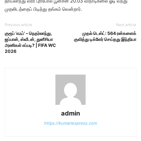
தாய்​லாந்​து வீரர்​ புரி​போல்​ பூன்​சன்​ 20.03 வி​நாடிகளில்​ ஓடி வந்​து
முதலிடத்​தைப்​ பிடித்​து தங்​கம்​ வென்​றார்​.
Previous article
Next article
குரூப் ‘எஃப்’ – நெதர்லாந்து,
​முதல் டெஸ்ட்: 564 ரன்​களைக்
ஜப்பான், ஸ்வீடன், துனீசியா
குவித்து டிக்​ளேர் செய்தது இந்தியா
அணிகள் எப்படி? | FIFA WC
2026
admin
https://kumariexpress.com