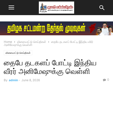
Home
விளையாட்டு செய்திகள்
தைபே தடகளப் போட்டி இந்திய வீரர்
அனிமேஷுக்கு வெள்ளி
விளையாட்டு செய்திகள்
தைபே தடகளப் போட்டி இந்திய
வீரர் அனிமேஷுக்கு வெள்ளி
0
By
admin
-
June 8, 2026