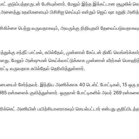
் குடும்பத்தாருடன் பேசியுள்ளார். மேலும் இந்த இக்கட்டான சூழலில் கெய
 அனைத்து உதவிகளையும் பிசிசிஐ செய்யும் என்றும் ஜெய் ஷா உறுதி அளித்த
ிகிச்சை பெற்று வருவதாகவும், அவருக்கு நிதியுதவி தேவைப்படுவதாகவும் ச
்கு சந்தீப் பாட்டீல், கபில்தேவ், முன்னாள் கேப்டன் திலீப் வெங்சர்க
ு. மேலும் அன்ஷுமன் கெய்க்வாட்டுக்காக முன்னாள் வீரர்கள் மொஹிந்தர் அ
ிரட்டி வருவதாக கபில்தேவ் தெரிவித்துள்ளார்.
்பையைச் சேர்ந்தவர். இந்திய அணிக்காக 40 டெஸ்ட் போட்டிகள், 15 ஒரு ந
985 ரன்களைக் குவித்துள்ளார். ஒருநாள் போட்டிகளில் அவர் 269 ரன்களைச்
்கெட் அணியின் பயிற்சியாளராகவும் செயல்பட்டார் என்பது குறிப்பிடத்த