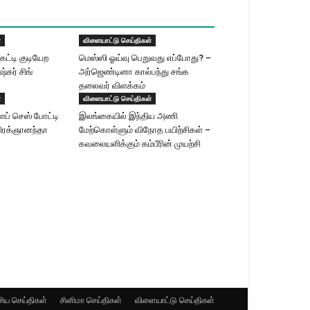
்
விளையாட்டு செய்திகள்
கட்டி குடியேற
மெஸ்ஸி ஓய்வு பெறுவது எப்போது? –
ுஷ்கர் சிங்
அர்ஜெண்டினா கால்பந்து சங்க
தலைவர் விளக்கம்
்
விளையாட்டு செய்திகள்
ளப் செஸ் போட்டி
இலங்கையில் இந்திய அணி
பிரக்ஞானந்தா
மேற்கொள்ளும் விநோத பயிற்சிகள் –
கவலையளிக்கும் கம்பீரின் முயற்சி
ிய செய்திகள்
சினிமா செய்திகள்
விளையாட்டு செய்திகள்