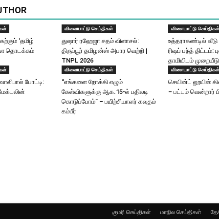
UTHOR
கள்
விளையாட்டு செய்திகள்
விளையாட்டு செய்திகள
்கும் ‘தமிழ்
துஷார் ரஹேஜா சதம் விளாசல்:
உத்தராகண்டில் வீடு 
ாளை தொடக்கம்
திருப்பூர் தமிழன்ஸ் அபார வெற்றி |
ரிஷப் பந்த் திட்டம்: ப
TNPL 2026
தாமியிடம் முறையீடு
கள்
விளையாட்டு செய்திகள்
விளையாட்டு செய்திகள
ாலிபால் போட்டி:
“எங்களை நோக்கி எழும்
செயின்ட் லூயிஸ் கி
ேக்டலின்
கேள்விகளுக்கு ஆக.15-ல் பதிலடி
– பட்டம் வென்றார் 
கொடுப்போம்” – பயிற்சியாளர் கவுதம்
கம்பீர்
குமரி செய்திகள்
மாநில செய்திகள்
தேச