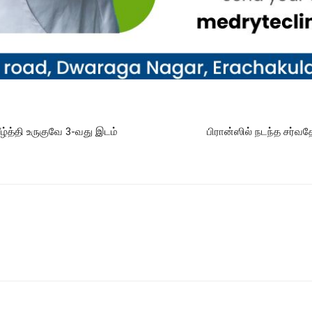
்த்தி உருகுவே 3-வது இடம்
பிரான்ஸில் நடந்த சர்வத