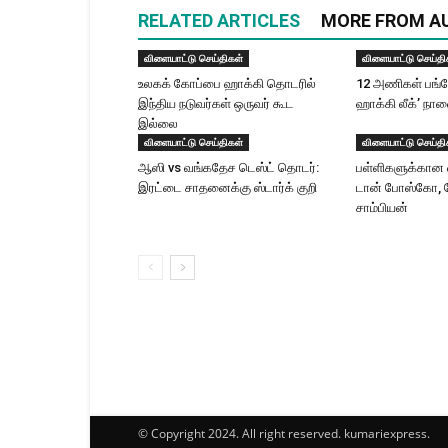
RELATED ARTICLES
MORE FROM A
விளையாட்டு செய்திகள்
விளையாட்டு செய்தி
உலகக் கோப்பை ஹாக்கி தொடரில்
12 அணிகள் பங்கேற
இந்திய நடுவர்கள் ஒருவர் கூட
ஹாக்கி லீக்’ ந
இல்லை
விளையாட்டு செய்திகள்
விளையாட்டு செய்தி
ஆஸி vs வங்கதேச டெஸ்ட் தொடர்:
பள்ளிகளுக்கான வ
இரட்டை சாதனைக்கு ஸ்டார்க் குறி
டான் போஸ்கோ, ம
சாம்பியன்
© Copyright 2024. All right reserved. kumariexpress.