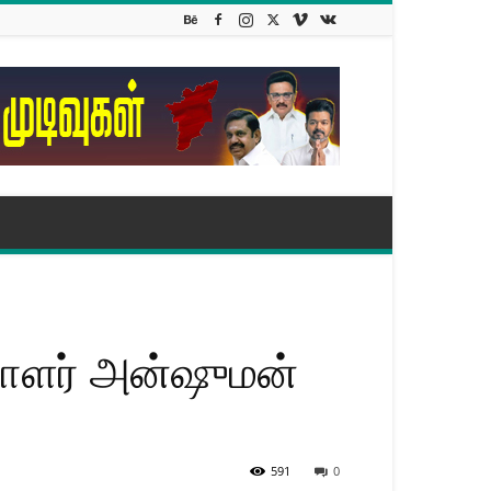
ியாளர் அன்ஷுமன்
591
0