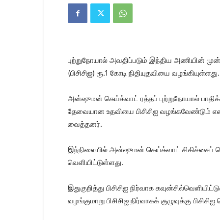
Kanyakumari
Today
News
|
Kumari
News
புற்றுநோயால் அவதிப்படும் இந்திய அணியின் முன்ன
|
Kanyakumari
(பிசிசிஐ) ரூ.1 கோடி நிதியுதவியை வழங்கியுள்ளது.
News
அன்ஷுமன் கெய்க்வாட் ரத்தப் புற்றுநோயால் பாதிக
தேவையான உதவியை பிசிசிஐ வழங்கவேண்டும் என்று 
வைத்தனர்.
இந்நிலையில் அன்ஷுமன் கெய்க்வாட் சிகிச்சைப் 
வெளியிட்டுள்ளது.
இதுகுறித்து பிசிசிஐ நிர்வாக கவுன்சில்வெளியிட
வழங்குமாறு பிசிசிஐ நிர்வாகக் குழுவுக்கு பிசிச