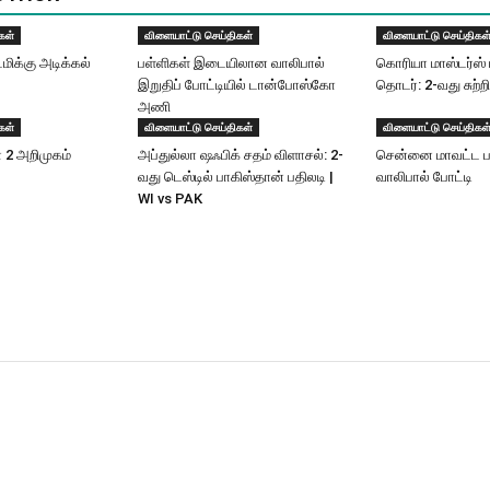
கள்
விளையாட்டு செய்திகள்
விளையாட்டு செய்திகள
டமிக்கு அடிக்கல்
பள்ளிகள் இடையிலான வாலிபால்
கொரியா மாஸ்டர்ஸ் 
இறுதிப் போட்டியில் டான்போஸ்கோ
தொடர்: 2-வது சுற்றி
அணி
கள்
விளையாட்டு செய்திகள்
விளையாட்டு செய்திகள
ன் 2 அறிமுகம்
அப்​துல்​லா ஷஃபிக் சதம் விளாசல்​: 2-
சென்னை மாவட்ட ப
வது டெஸ்டில் பாகிஸ்தான் பதிலடி |
வாலிபால் போட்டி
WI vs PAK