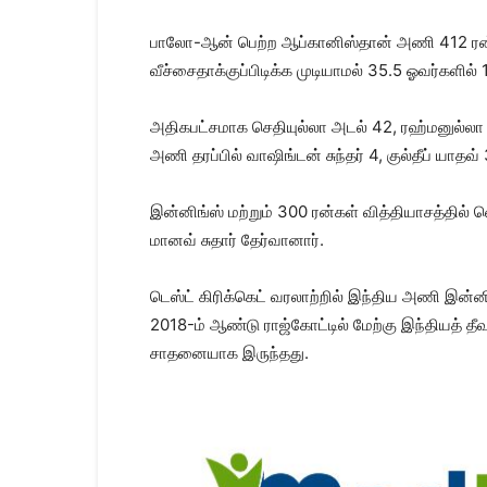
பாலோ-ஆன் பெற்ற ஆப்​கானிஸ்​தான் அணி 412 ரன்​க
வீச்சைதாக்​குப்​பிடிக்க முடி​யாமல் 35.5 ஓவர்​களில் 
அதி​கபட்​ச​மாக செதி​யுல்லா அடல் 42, ரஹ்மனுல்லா க
அணி தரப்​பில் வாஷிங்​டன் சுந்​தர் 4, குல்​தீப் யாத
இன்​னிங்ஸ் மற்​றும் 300 ரன்​கள் வித்​தி​யாசத
மானவ் சுதார் தேர்​வா​னார்.
டெஸ்ட் கிரிக்​கெட் வரலாற்​றில் இந்​திய அணி இன்​
2018-ம் ஆண்டு ராஜ்கோட்​டில் மேற்கு இந்​தி​யத் தீவ
சாதனை​யாக இருந்​தது.