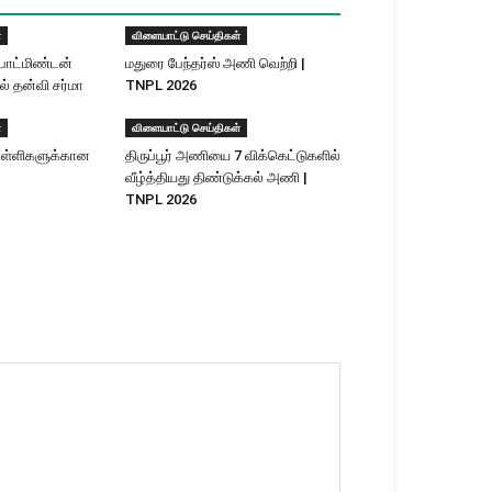
்
விளையாட்டு செய்திகள்
பாட்மிண்டன்
மதுரை பேந்தர்ஸ் அணி வெற்றி |
ல் தன்வி சர்மா
TNPL 2026
்
விளையாட்டு செய்திகள்
ள்ளிகளுக்​கான
திருப்பூர் அணியை 7 விக்கெட்டுகளில்
வீழ்த்தியது திண்டுக்கல் அணி |
TNPL 2026