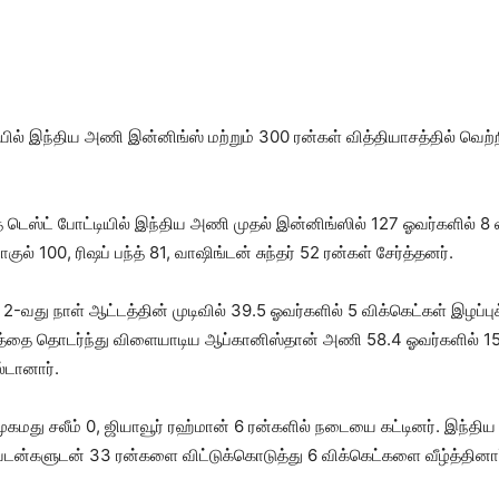
ல் இந்திய அணி இன்​னிங்ஸ் மற்​றும் 300 ரன்​கள் வித்தியாசத்​தில் வெற
டெஸ்ட் போட்​டி​யில் இந்​திய அணி முதல் இன்​னிங்​ஸில் 127 ஓவர்​களில் 8 விக்
ாகுல் 100, ரிஷப் பந்த் 81, வாஷிங்​டன் சுந்​தர் 52 ரன்​கள் சேர்த்​தனர்.
 நாள் ஆட்​டத்​தின் முடி​வில் 39.5 ஓவர்​களில் 5 விக்​கெட்​கள் இழப்​புக
ட்​டத்தை தொடர்ந்து விளையாடிய ஆப்​கானிஸ்​தான் அணி 58.4 ஓவர்​களில்
​டா​னார்.
ுகமது சலீம் 0, ஜியா​வூர் ரஹ்​மான் 6 ரன்​களில் நடையை கட்​டினர். இந்​திய 
்​களு​டன் 33 ரன்​களை விட்டுக்​கொடுத்து 6 விக்​கெட்​களை வீழ்த்​தி​னார்.