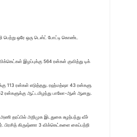
்றி பெற்று ஒரே ஒரு டெஸ்ட் போட்டி கொண்ட
​கெட்​கள் இழப்​புக்கு 564 ரன்​கள் குவித்து டிக்​
்கு 113 ரன்​கள் எடுத்​தது. ரஹ்மத்ஷா 43 ரன்​களு​
 152 ரன்களுக்கு ஆட்​ட​மிழந்து பாலோ-ஆன் ஆனது.
அணி தரப்​பில் அறி​முக இடதுகை சுழற்​பந்து வீச்​
 பிரசித் கிருஷ்ணா 3 விக்​கெட்​களை கைப்​பற்​றி​