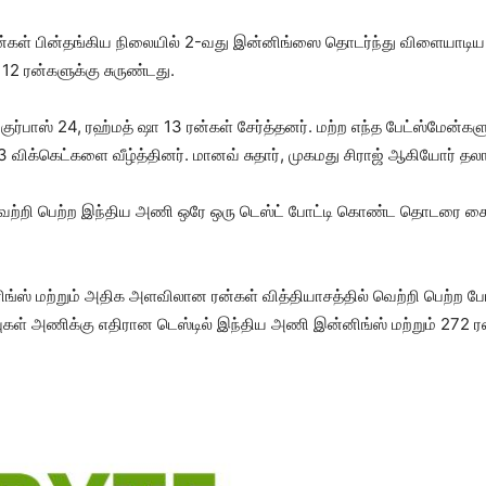
ள் பின்தங்கிய நிலை​யில் 2-வது இன்​னிங்ஸை தொடர்ந்து விளையாடிய நிலை
112 ரன்​களுக்கு சுருண்​டது.
ுர்​பாஸ் 24, ரஹ்மத் ஷா 13 ரன்​கள் சேர்த்​தனர். மற்ற எந்த பேட்​ஸ்​மேன்​
வ் 3 விக்​கெட்​களை வீழ்த்​தினர். மானவ் சுதார், முகமது சிராஜ் ஆகியோர் தலா
்​தில் வெற்றி பெற்ற இந்​திய அணி ஒரே ஒரு டெஸ்ட் போட்டி கொண்ட தொடரை
னிங்ஸ் மற்​றும் அதிக அளவி​லான ரன்​கள் வித்​தி​யாசத்​தில் வெற்றி பெற்ற 
ு​கள் அணிக்கு எதிரான டெஸ்​டில் இந்​திய அணி இன்​னிங்ஸ் மற்​றும் 272 ரன்​க