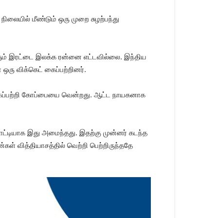
​யில் மீண்​டும் ஒரு முறை சுழற்​பந்து
களும் இரட்டை இலக்க ரன்னை எட்​ட​வில்​லை. இந்​திய
 ஒரு விக்​கெட் கைப்பற்​றினர்.
 கைப்பற்றி கோப்​பையை வென்​றது. ஆட்ட நாயக​னாக
போட்டி​யாக இது அமைந்​தது. இதற்கு முன்​னர் கடந்த
ள் வித்​தி​யாசத்​தில் வெற்றி பெற்​றிருந்​ததே