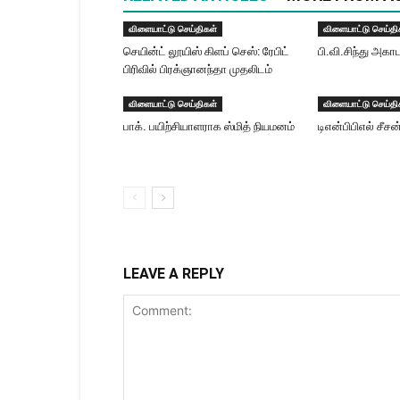
விளையாட்டு செய்திகள்
விளையாட்டு செய்தி
செயின்ட் லூயிஸ் கிளப் செஸ்: ரேபிட்
பி.வி.சிந்து அகா
பிரிவில் பிரக்ஞானந்தா முதலிடம்
விளையாட்டு செய்திகள்
விளையாட்டு செய்தி
பாக். பயிற்சியாளராக ஸ்மித் நியமனம்
டிஎன்பிபிஎல் சீச
LEAVE A REPLY