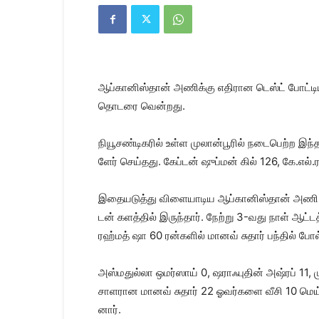
Kanyakumari
Today
News
|
Kumari
News
ஆப்கானிஸ்தான் அணிக்கு எதி​ரான டெஸ்ட் போட்டியி
|
Kanyakumari
தொடரை வென்​றது.
News
நியூசண்​டிகரில் உள்ள முலான்​பூரில் நடை​பெற்ற இந்த 
ளேர் செய்​தது. கேப்​டன் ஷுப்​மன் கில் 126, கே.எல்​.​ர
இதையடுத்து விளை​யாடிய ஆப்​கானிஸ்​தான் அணி 2-வது
டன் களத்​தில் இருந்தார். நேற்று 3-வது நாள் ஆ
ரஹ்மத் ஷா 60 ரன்களில் மானவ் சுதார் பந்​தில் போல்
அஸ்​மதுல்லா ஒமர்​ஸாய் 0, ஷராஃபு​தின் அஷ்ரப் 11, ம
சாள​ரான மானவ் சுதார் 22 ஓவர்​களை வீசி 10 மெய்​டன
னார்.