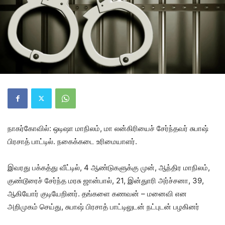
நாகர்கோவில்: ஒடிஷா மாநிலம், மா லன்கிரியைச் சேர்ந்தவர் சுபாஷ்
பிரசாத் பாட்டில். நகைக்கடை உரிமையாளர்.
இவரது பக்கத்து வீட்டில், 4 ஆண்டுகளுக்கு முன், ஆந்திர மாநிலம்,
குண்டூரைச் சேர்ந்த மரசு ஜான்பால், 21, இன்துாரி அர்ச்சனா, 39,
ஆகியோர் குடியேறினர். தங்களை கணவன் – மனைவி என
அறிமுகம் செய்து, சுபாஷ் பிரசாத் பாட்டிலுடன் நட்புடன் பழகினர்