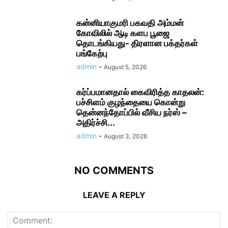
கன்னியாகுமரி பகவதி அம்மன்
கோவிலில் ஆடி களப பூஜை
தொடங்கியது- திரளான பக்தர்கள்
பங்கேற்பு
admin
-
August 5, 2026
கர்ப்பமானதால் கைவிரித்த காதலன்:
பச்சிளம் குழந்தையை கொன்று
தென்னந்தோப்பில் வீசிய நர்ஸ் –
அதிர்ச்சி...
admin
-
August 3, 2026
NO COMMENTS
LEAVE A REPLY