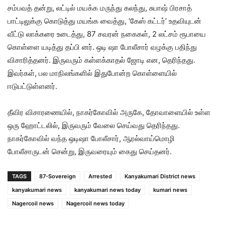
சம்பவத் தன்று, லட்டில் மயக்க மருந்து கலந்து, சுபாஷ் பிரசாத்
பாட்டிலுக்கு கொடுத்து மயங்க வைத்து, ‘கேஸ் கட்டர்’ உதவியுடன்
வீட்டு லாக்கரை உடைத்து, 87 சவரன் நகைகள், 2 லட்சம் ரூபாயை
கொள்ளை யடித்து தப்பி னர். ஒடி ஷா போலீசார் வழக்கு பதிந்து
விசாரித்தனர். இருவரும் கள்ளக்காதல் ஜோடி என, தெரிந்தது.
இவர்கள், பல மாநிலங்களில் இதுபோன்ற கொள்ளையில்
ஈடுபட்டுள்ளனர்.
தீவிர விசாரணையில், நாகர்கோவில் அருகே, தோவாளையில் உள்ள
ஒரு ஹோட்டலில், இருவரும் வேலை செய்வது தெரிந்தது.
நாகர்கோவில் வந்த ஒடிஷா போலீசார், ஆரல்வாய்மொழி
போலீசாருடன் சென்று, இருவரையும் கைது செய்தனர்.
TAGS
87-Sovereign
Arrested
Kanyakumari District news
kanyakumari news
kanyakumari news today
kumari news
Nagercoil news
Nagercoil news today