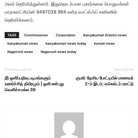
அவர் தெரிவித்துள்ளார். இதுதொடர்பான புகார்களை பொதுமக்கள்
மாநகராட்சியின் 9487038 984 என்ற வாட்ஸ்அப் எண்ணில்
தெரிவிக்கலாம்.
TAGS
Commissioner
Corporation
Kanyakumari District news
kanyakumari news
kanyakumari news today
kumari news
Nagercoil news
Nagercoil news today
Previous article
Next article
நீர் ஒளிப்பதிவு படிமங்களும்
குமரி: தேசிய போட்டியில் மாணவர்
உணர்ச்சித் தீவிரமும் | ஒளி என்பது
2-ம் இடம்; கலெக்டர் பராட்டு
வெளிச்சமல்ல 39