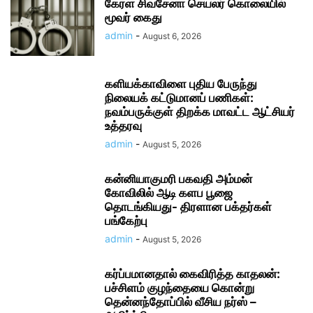
கேரள சிவசேனா செயலர் கொலையில்
மூவர் கைது
admin
-
August 6, 2026
களியக்காவிளை புதிய பேருந்து
நிலையக் கட்டுமானப் பணிகள்:
நவம்பருக்குள் திறக்க மாவட்ட ஆட்சியர்
உத்தரவு
admin
-
August 5, 2026
கன்னியாகுமரி பகவதி அம்மன்
கோவிலில் ஆடி களப பூஜை
தொடங்கியது- திரளான பக்தர்கள்
பங்கேற்பு
admin
-
August 5, 2026
கர்ப்பமானதால் கைவிரித்த காதலன்:
பச்சிளம் குழந்தையை கொன்று
தென்னந்தோப்பில் வீசிய நர்ஸ் –