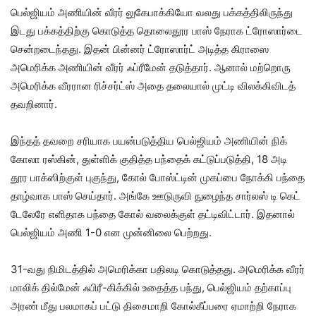
பெல்ஜியம் அணி​யின் வீரர் லுகே​பாக்​கியோ வலது பக்கத்திலிருந்து
இடது பக்​கத்​திற்கு கொடுத்த தொலை​தூர பாஸ் நேராக ட்ரோஸார்டை
சென்​றடைந்​தது. இதன் பின்​னர் ட்ரோஸார்ட் அடித்த கிராஸை
அமெரிக்க அணி​யின் வீரர் ஃப்​ரீமேன் தடுத்​தார். ஆனால் மற்​றொரு
அமெரிக்க வீர​ரான ரிச்சர்ட்ஸ் அதை தலை​யால் முட்டி விலக்​கி​விடத்
தவறி​னார்.
இந்​தத் தவறை சரி​யாக பயன்​படுத்​திய பெல்​ஜி​யம் அணி​யின் நிக்​
கோலா ரஸ்​கின், துள்​ளிக் குதித்த பந்​தைக் கட்​டுப்​படுத்​தி, 18 அடி
தூர பாக்​ஸிற்​குள் புகுந்​து, கோல் போஸ்ட்​டின் முகப்பை நோக்கி பந்தை
தாழ்​வாக பாஸ் செய்​தார். அங்கே ஊடுருவி நுழைந்த சார்​லஸ் டி கெட்​
டேலேரே எளி​தாக பந்தை கோல் வலைக்​குள் தட்​டி​விட்​டார். இதனால்
பெல்​ஜி​யம் அணி 1-0 என முன்​னிலை பெற்​றது.
31-வது நிமிடத்​தில் அமெரிக்கா பதிலடி கொடுத்​தது. அமெரிக்க வீரர்
மாலிக் தில்​மேன் ஃபிரீ-கிக்​கில் உதைத்த பந்​து, பெல்​ஜி​யம் தற்​காப்பு
அரண் மீது பலமாகப் பட்டு திசை​மாறி கோல்​கீப்​பரை ஏமாற்றி நேராக