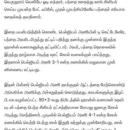
வெகுதூரம் வெளியே ஓடி வந்​தார். பந்தை உதைத்து லாங் கிளியர்
செய்ய முயன்ற மேட் ஃபிரீஸ், முதல் முயற்​சி​யிலேயே பந்​தைச் சரி​யாக
உதைக்​கத் தவறி​னார்.
இதை பயன்​படுத்​திக் கொண்ட பெல்​ஜி​யம் அணி​யின் டி கெட்​டேலேரே,
பந்தை அவரிட​மிருந்து தட்​டிப் பறித்து தனக்கு முன்​னால் இருந்த
ஹான்ஸ் வனாக​னுக்கு தட்​டி​விட்​டார். அவர், பந்தை தொலை​வில்
இருந்து தாழ்​வாக அடித்த ஷாட் கோல் வலைக்​குள் பாய்ந்​தது.
இதனால் பெல்​ஜி​யம் அணி 3-1 என்ற கணக்​கில் வலு​வான முன்​
னிலையை எட்​டியது.
இதன் பின்​னர் பெல்​ஜி​யம் அணி தாக்​குதல் ஆட்​டத்தை மேற்​கொண்டு
அமெரிக்க அணிக்கு அச்​சுறுத்​தல் கொடுத்​தது. காயங்களுக்கு இழப்​
பீ​டாக வழங்​கப்​பட்ட 90+3-வது நிமிடத்​தில் ஹான்ஸ் வனாகன் உதவி​
யுடன் பந்தை பெற்ற சீனியர் நட்சத்திரமான ரோமலு லுகாகு கோல்
அடித்து அசத்​தி​னார். முடிவில் பெல்​ஜி​யம் அணி 4-1 என்ற கோல்
கணக்​கில் வெற்றி பெற்று கால் இறுதி சுற்​றுக்கு முன்​னேறியது. கால்
இறுதி சுற்​றில்​ பெல்​ஜி​யம்​ அணி, ஸ்பெ​யினுடன்​ பலப்​பரீட்​சை நடத்​