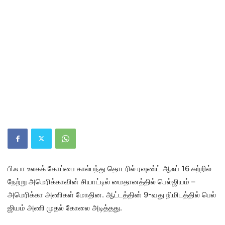
பிஃபா உலகக் கோப்பை கால்​பந்து தொடரில் ரவுண்ட் ஆஃப் 16 சுற்​றில்
நேற்று அமெரிக்​கா​வின் சியாட்​டில் மைதானத்​தில் பெல்ஜியம் –
அமெரிக்கா அணி​கள் மோதின. ஆட்டத்​தின் 9-வது நிமிடத்​தில் பெல்​
ஜி​யம் அணி முதல் கோலை அடித்​தது.