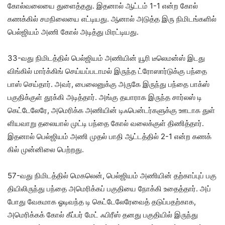
கோல்​வலையை துளைத்​தது. இதனால் ஆட்​டம் 1-1 என்ற கோல்
கணக்​கில் சமநிலையை எட்​டியது. ஆனால் அடுத்த இரு நிமிடங்​களில்
பெல்​ஜி​யம் அணி கோல் அடித்து மிரட்​டியது.
33-வது நிமிடத்​தில் பெல்​ஜி​யம் அணி​யின் யூரி டீலெமன்ஸ் இடது
விங்​கில் மார்க்​கிங் செய்​யப்​ப​டா​மல் இருந்த ட்ரோஸார்​டுக்கு பந்தை
பாஸ் செய்​தார். அவர், பைலைனுக்கு அருகே இருந்து பந்தை பாக்ஸ்
பகு​திக்​குள் தூக்கி அடித்​தார். அங்கு தயா​ராக இருந்த சார்​லஸ் டி
கெட்​டேலேரே, அமெரிக்க அணி​யின் டிஃபென்​டர்​களுக்கு ஊடாக துள்​
ளிய​வாறு தலை​யால் முட்டி பந்தை கோல் வலைக்​குள் திணித்​தார்.
இதனால் பெல்​ஜி​யம் அணி முதல் பாதி ஆட்​டத்​தில் 2-1 என்ற கணக்​
கில் முன்​னிலை பெற்​றது.
57-வது நிமிடத்​தில் மெகலென், பெல்​ஜி​யம் அணி​யின் தற்​காப்​புப் பகு​
தியி​லிருந்து பந்தை அமெரிக்​கப் பகு​தியை நோக்கி உதைத்​தார். அப்​
போது வேக​மாக ஓடிவந்த டி கெட்​டேலேரே​வைத் தடுப்​ப​தற்​காக,
அமெரிக்​கக் கோல் கீப்​பர் மேட் ஃபிரீஸ் தனது பகு​தி​யில் இருந்து