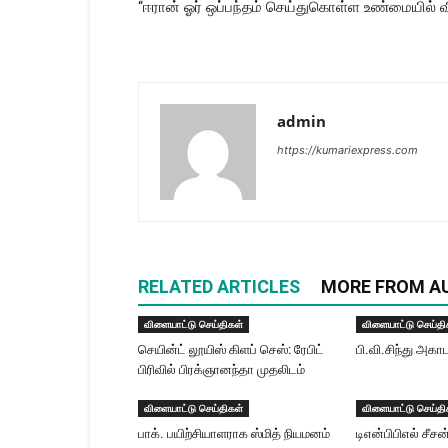
“ஈரான் ஓர் ஒப்பந்தம் செய்துகொள்ள உண்மையில் விரு
admin
https://kumariexpress.com
RELATED ARTICLES
MORE FROM A
விளையாட்டு செய்திகள்
விளையாட்டு செய்தி
செயின்ட் லூயிஸ் கிளப் செஸ்: ரேபிட்
பி.வி.சிந்து அகா
பிரிவில் பிரக்ஞானந்தா முதலிடம்
விளையாட்டு செய்திகள்
விளையாட்டு செய்தி
பாக். பயிற்சியாளராக ஸ்மித் நியமனம்
டிஎன்பிபிஎல் சீச