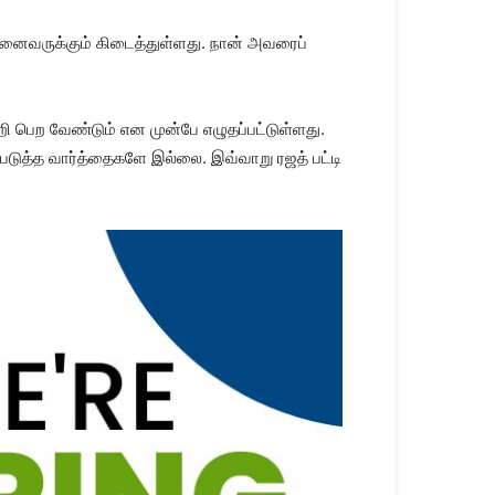
 அனை​வருக்​கும் கிடைத்​துள்​ளது. நான் அவரைப்
 பெற வேண்​டும் என முன்பே எழுதப்​பட்​டுள்​ளது.
ுத்​த வார்த்தைகளே இல்​லை. இவ்​வாறு ரஜத்​ பட்​டி​