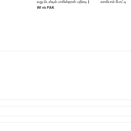
வது டெஸ்டில் பாகிஸ்தான் பதிலடி |
வாலிபால் போட்டி
WI vs PAK