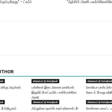
ம்புகிறது” – ட்ரம்ப்
“ஆர்சிபி அணி பவர்பிளேவிலேய
UTHOR
கள்
விளையாட்டு செய்திகள்
விளையாட்டு செய்திகள
டமிக்கு அடிக்கல்
பள்ளிகள் இடையிலான வாலிபால்
கொரியா மாஸ்டர்ஸ் 
இறுதிப் போட்டியில் டான்போஸ்கோ
தொடர்: 2-வது சுற்றி
அணி
கள்
விளையாட்டு செய்திகள்
விளையாட்டு செய்திகள
ன் 2 அறிமுகம்
அப்​துல்​லா ஷஃபிக் சதம் விளாசல்​: 2-
சென்னை மாவட்ட ப