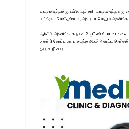
மைதானத்​துக்கு உள்​ளே​யும் சரி, மைதானத்​துக்கு வ
பார்க்​கும் போதெல்​லாம், அவர் எப்​போதும் அணிக்​காக
ஆர்​சிபி அணிக்​காக நான் 2 ஐபிஎல் கோப்​பைகளை வெல
வெற்றி கோப்பையை கடந்த ஆண்டு கூட்ட நெரிசலில் இறந
தார்​ கூறி​னார்​.