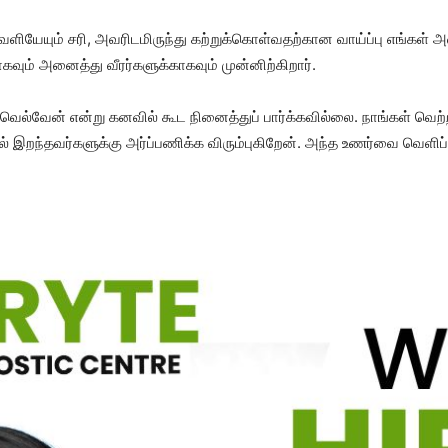
ெளி​யே​யும் சரி, அவரிட​மிருந்து கற்​றுக்​கொள்​வதற்​கான வாய்ப்பு எங்​கள்
​வும் அனைத்து வீரர்களுக்​காக​வும் முன்​னிற்​கிறார்.
்​வேன் என்று கனவில் கூட நினைத்​துப் பார்க்​க​வில்​லை. நாங்​கள் வெற்றி
்​தவர்​களுக்கு அர்ப்​பணிக்க விரும்​பு​கிறேன். அந்த உணர்​வை வெளிப்​பட