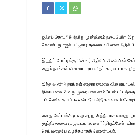
Kanyakumari
Today
News
|
Kumari
News
ஐபிஎல் தொடரில் நேற்று முன்​தினம் நடை​பெற்ற இறு​தி
|
Kanyakumari
கொண்​டது ரஜத் பட்​டி​தார் தலை​மையி​லான ஆர்சிபி 
News
இறு​திப் போட்​டிக்கு பின்​னர் ஆர்​சிபி அணி​யின் க
வதும் நாங்கள் விளை​யாடிய விதம் காரண​மாக, நிதா
இந்த ஆண்டு நாங்​கள் சாதா​ரண​மாக விளை​யாட​வில
நிச்சய​மாக 2-வது முறை​யாக சாம்​பியன் பட்​டத்தை வ
டம் வெல்வது எப்​படி என்​ப​தில் அதிக கவனம் செலுத
எனது கேப்​டன்சி முறை சற்று வித்​தி​யாச​மானது.
சூழ்​நிலையை முழு​மை​யாக உணர்ந்​திருப்​பேன். வ
செய்​வதையே வழக்​க​மாகக் கொண்​ட​வர்.