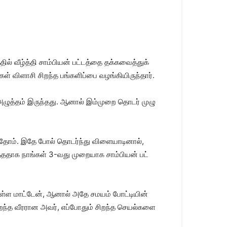
ில் வீழ்த்தி சாம்​பியன் பட்​டத்தை தக்கவைத்​துக்
கள் விளாசி சிறந்த பங்​களிப்பை வழங்கியிருந்தார்.
ய அழுத்​தம் இருந்​தது. ஆனால் இம்​முறை தொடர் முழு​
ந்தோம். இதே போல் தொடர்ந்து விளை​யாடி​னால்,
த்ததாக நாங்​கள் 3-வது முறை​யாக சாம்​பியன் பட்​
ொள்ள மாட்​டேன், ஆனால் அதே சமயம் போட்​டி​யின்
றந்த வீர​ரான அவர், எப்​போதும் சிறந்த செயல்​களை