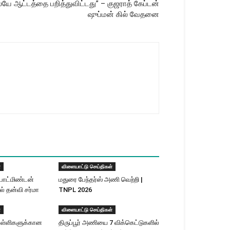
ே ஆட்டத்தை பறித்துவிட்​டது” – குஜராத் கேப்​டன்
ஷுப்​மன் கில் வேதனை
்
விளையாட்டு செய்திகள்
பாட்மிண்டன்
மதுரை பேந்தர்ஸ் அணி வெற்றி |
ல் தன்வி சர்மா
TNPL 2026
்
விளையாட்டு செய்திகள்
ள்ளிகளுக்​கான
திருப்பூர் அணியை 7 விக்கெட்டுகளில்