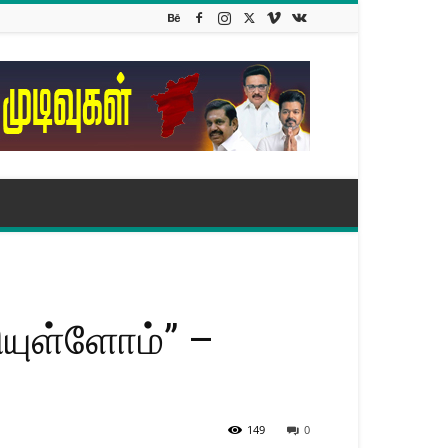
யுள்​ளோம்” –
149
0