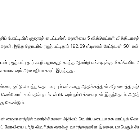
ப் போட்​டி​யில் குஜ​ராத் டைட்​டன்ஸ் அணியை 5 விக்கெட்கள் வித்​தி​யாசத்​த
அணி. இந்த தொடரில் ரஜத் பட்டிதார் 192.69 ஸ்டிரைக் ரேட்​டுடன் 501 ரன்​
ேப்​டன் ரஜத் பட்டி​தார் கூறிய​தாவது: கடந்த ஆண்டு எங்​களுக்கு மிகப்​பெரி
ன​மாக​வும் அமைதி​யாக​வும் இருந்​தது.
்​லை, ஒட்டுமொத்த தொடரை​யும் எங்​களது ஆதிக்​கத்​தின் கீழ் வைத்திரு
ெல்​வோம் என்​ப​தில் நாங்​கள் மிக​வும் நம்​பிக்​கை​யுடன் இருந்​தோம். அடு
்த வேண்​டும்.
 நான் மைதானத்தில் உணர்ச்​சிகளை அதி​கம் வெளிப்​படை​யாகக் காட்டிக் க
ிராட் கோலியை பற்றி விவரிக்க எனக்கு வார்த்​தைகளே இல்​லை. மாபெரும் சி