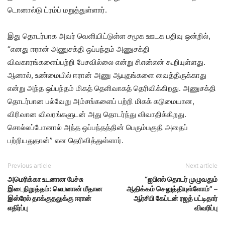
டொனால்டு ட்ரம்ப் மறுத்துள்ளார்.
இது தொடர்பாக அவர் வெளியிட்டுள்ள சமூக ஊடக பதிவு ஒன்றில்,
“எனது ஈரான் அணுசக்தி ஒப்பந்தம் அணுசக்தி
விவகாரங்களைப்பற்றி பேசவில்லை என்று சிஎன்என் கூறியுள்ளது.
ஆனால், உண்மையில் ஈரான் அணு ஆயுதங்களை வைத்திருக்காது
என்று அந்த ஒப்பந்தம் மிகத் தெளிவாகத் தெரிவிக்கிறது. அணுசக்தி
தொடர்பான பல்வேறு அம்சங்களைப் பற்றி மிகக் கடுமையான,
விரிவான விவரங்களுடன் அது தொடர்ந்து விவாதிக்கிறது.
சொல்லப்போனால் அந்த ஒப்பந்தத்தின் பெரும்பகுதி அதைப்
பற்றியதுதான்” என தெரிவித்துள்ளார்.
Previous article
Next article
அமெரிக்கா உடனான பேச்சு
“ஐபிஎல் தொடர் முழு​வதும்
இடைநிறுத்தம்: லெபனான் மீதான
ஆதிக்கம் செலுத்தியுள்​ளோம்” –
இஸ்ரேல் தாக்குதலுக்கு ஈரான்
ஆர்சிபி கேப்டன் ரஜத் பட்டிதார்
எதிர்ப்பு
விவரிப்பு