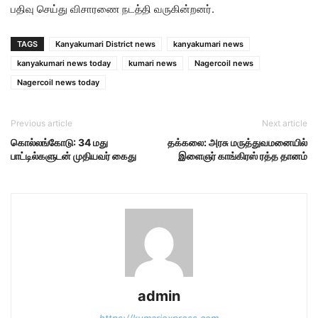
பதிவு செய்து விசாரணை நடத்தி வருகின்றனர்.
TAGS
Kanyakumari District news
kanyakumari news
kanyakumari news today
kumari news
Nagercoil news
Nagercoil news today
Previous article
Next article
கொல்லங்கோடு: 34 மது
தக்கலை: அரசு மருத்துவமனையில்
பாட்டில்களுடன் முதியவர் கைது
இளைஞர் காங்கிரஸ் ரத்த தானம்
admin