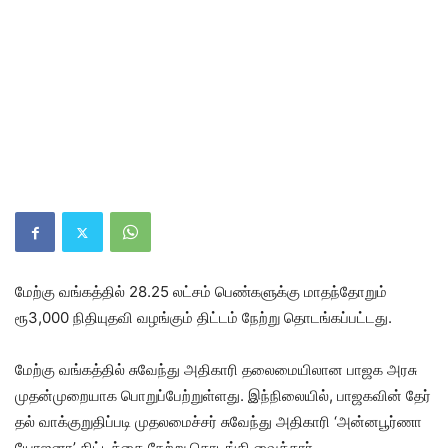
மேற்கு வங்​கத்​தில் 28.25 லட்​சம் பெண்​களுக்கு மாதந்​தோறும்
ரூ3,000 நிதி​யுதவி வழங்​கும் திட்​டம் நேற்று தொடங்கப்​பட்​டது.
மேற்கு வங்​கத்​தில் சுவேந்து அதி​காரி தலை​மையி​லான பாஜக அரசு
முதன்​முறை​யாக பொறுப்​பேற்​றுள்​ளது. இந்​நிலை​யில், பாஜக​வின் தேர்​
தல் வாக்​குறு​திப்​படி முதலமைச்​சர் சுவேந்து அதிகாரி ‘அன்​னபூர்ணா
யோஜ​னா’ திட்​டத்தை நேற்று தொடங்கி வைத்​தார்.