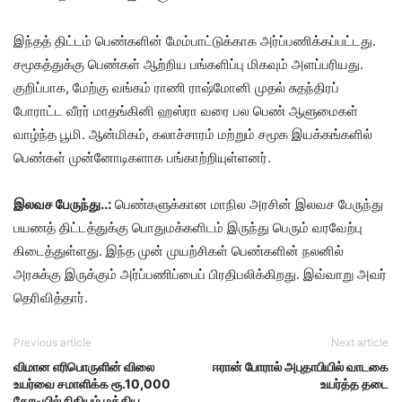
இந்​தத் திட்​டம் பெண்​களின் மேம்​பாட்​டுக்​காக அர்ப்பணிக்கப்பட்டது.
சமூகத்​துக்கு பெண்​கள் ஆற்​றிய பங்களிப்பு மிக​வும் அளப்​பரியது.
குறிப்​பாக, மேற்கு வங்​கம் ராணி ராஷ்மோனி முதல் சுதந்​திரப்
போராட்ட வீரர் மாதங்​கினி ஹஸ்ரா வரை பல பெண் ஆளு​மை​கள்
வாழ்ந்த பூமி. ஆன்​மிகம், கலாச்​சா​ரம் மற்​றும் சமூக இயக்​கங்​களில்
பெண்​கள் முன்னோடிகளாக பங்​காற்​றி​யுள்​ளனர்.
இலவச பேருந்து..:
பெண்​களுக்​கான மாநில அரசின் இலவச பேருந்து
பயணத் திட்​டத்​துக்கு பொது​மக்​களிடம் இருந்து பெரும் வரவேற்பு
கிடைத்​துள்​ளது. இந்த முன்​ முயற்​சிகள் பெண்​களின் நலனில்
அரசுக்கு இருக்​கும் அர்ப்​பணிப்​பைப் பிர​திபலிக்​கிறது. இவ்​வாறு அவர்
தெரி​வித்​தார்​.
Previous article
Next article
விமான எரிபொருளின் விலை
ஈரான் போரால் அபுதாபியில் வாடகை
உயர்வை சமாளிக்க ரூ.10,000
உயர்த்த தடை
கோடியில் நிதியம் மத்திய