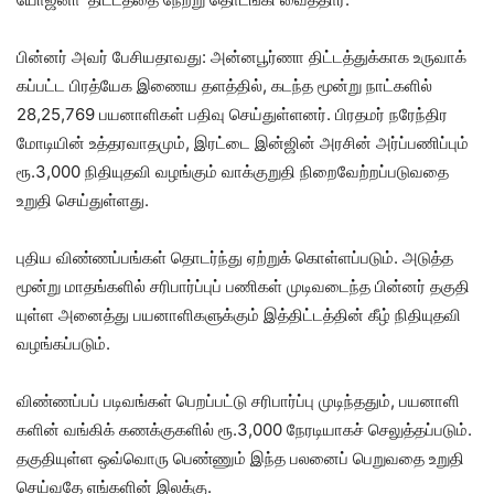
பின்​னர் அவர் பேசி​ய​தாவது: அன்​னபூர்ணா திட்​டத்​துக்​காக உருவாக்​
கப்​பட்ட பிரத்​யேக இணை​ய தளத்​தில், கடந்த மூன்று நாட்களில்
28,25,769 பயனாளி​கள் பதிவு செய்​துள்​ளனர். பிரதமர் நரேந்​திர
மோடி​யின் உத்​தர​வாத​மும், இரட்டை இன்​ஜின் அரசின் அர்ப்​பணிப்​பும்
ரூ.3,000 நிதி​யுதவி வழங்​கும் வாக்​குறுதி நிறைவேற்​றப்​படு​வதை
உறுதி செய்​துள்​ளது.
புதிய விண்​ணப்​பங்​கள் தொடர்ந்து ஏற்​றுக் கொள்​ளப்​படும். அடுத்த
மூன்று மாதங்​களில் சரி​பார்ப்​புப் பணி​கள் முடிவடைந்த பின்​னர் தகு​தி​
யுள்ள அனைத்து பயனாளி​களுக்​கும் இத்திட்டத்தின் கீழ் நிதி​யுதவி
வழங்​கப்​படும்.
விண்​ணப்​பப் படிவங்​கள் பெறப்​பட்டு சரி​பார்ப்பு முடிந்​ததும், பயனாளி​
களின் வங்​கிக் கணக்​கு​களில் ரூ.3,000 நேரடி​யாகச் செலுத்​தப்​படும்.
தகுதி​யுள்ள ஒவ்​வொரு பெண்​ணும் இந்த பலனைப் பெறு​வதை உறுதி
செய்​வதே எங்​களின் இலக்​கு.