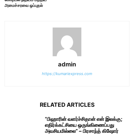
அமைச்சரவை ஒப்புதல்
admin
https://kumariexpress.com
RELATED ARTICLES
“பிஹாரின் வளர்ச்சிதான் என் இலக்கு;
எதிர்க்கட்சியை ஒருங்கிணைப்பது
அவசியமில்லை” – பிரசாந்த் கிஷோர்