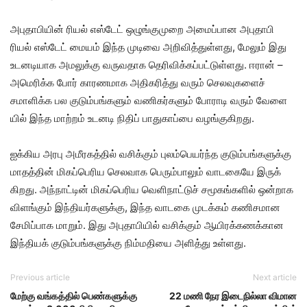
அபு​தாபி​யின் ரியல் எஸ்​டேட் ஒழுங்​கு​முறை அமைப்​பான அபுதாபி
ரியல் எஸ்​டேட் மையம் இந்த முடிவை அறி​வித்​துள்​ளது, மேலும் இது
உடனடி​யாக அமலுக்கு வரு​வ​தாக தெரிவிக்கப்பட்டுள்​ளது. ஈரான் –
அமெரிக்க போர் காரண​மாக அதி​கரித்து வரும் செல​வு​களைச்
சமாளிக்க பல குடும்​பங்​களும் வணி​கர்​களும் போராடி வரும் வேளை​
யில் இந்த மாற்​றம் உடனடி நிதிப் பாது​காப்பை வழங்​கு​கிறது.
ஐக்​கிய அரபு அமீரகத்​தில் வசிக்​கும் புலம்​பெயர்ந்த குடும்பங்களுக்கு
மாதத்​தின் மிகப்​பெரிய செல​வாக பெரும்பாலும் வாடகையே இருக்​
கிறது. அந்​நாட்​டின் மிகப்​பெரிய வெளி​நாட்​டுச் சமூகங்​களில் ஒன்​றாக
விளங்​கும் இந்தியர்களுக்கு, இந்த வாடகை முடக்​கம் கணிச​மான
சேமிப்பாக மாறும். இது அபு​தாபி​யில் வசிக்​கும் ஆயிரக்கணக்கான
இந்​தி​யக்​ குடும்​பங்​களுக்​கு நிம்​ம​தி​யை அளித்​து உள்​ளது.
Previous article
Next article
மேற்கு வங்கத்தில் பெண்களுக்கு
22 மணி நேர இடைநில்லா விமான