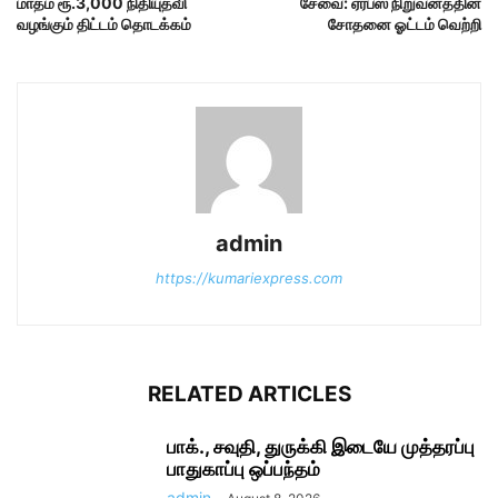
மாதம் ரூ.3,000 நிதியுதவி
சேவை: ஏர்பஸ் நிறுவனத்தின்
வழங்கும் திட்டம் தொடக்கம்
சோதனை ஓட்டம் வெற்றி
admin
https://kumariexpress.com
RELATED ARTICLES
பாக்., சவுதி, துருக்கி இடையே முத்தரப்பு
பாதுகாப்பு ஒப்பந்தம்
admin
-