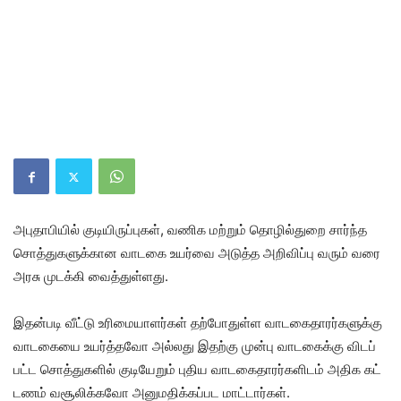
அபுதாபி​யில் குடி​யிருப்​பு​கள், வணிக மற்​றும் தொழில்​துறை சார்ந்த
சொத்​துகளுக்​கான வாடகை உயர்வை அடுத்த அறி​விப்பு வரும் வரை
அரசு முடக்கி வைத்​துள்​ளது.
இதன்​படி வீட்டு உரிமை​யாளர்​கள் தற்​போதுள்ள வாடகைதாரர்களுக்கு
வாடகையை உயர்த்​தவோ அல்​லது இதற்கு முன்பு வாடகைக்கு விடப்​
பட்ட சொத்​துகளில் குடியேறும் புதிய வாடகை​தா​ரர்​களிடம் அதிக கட்​
ட​ணம் வசூலிக்​கவோ அனுமதிக்கப்பட மாட்​டார்​கள்.