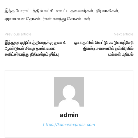
இந்த போராட்டத்தில் கட்சி மாவட்ட தலைவர்கள், நிர்வாகிகள்,
ஏராளமான தொண்டர்கள் கலந்து கொண்டனர்.
Previous article
Next article
இந்துஜா குடும்பத்தினருக்கு தலா 4
ஓயாத மின் வெட்டு: கூடுவாஞ்சேரி
ஆண்டுகள் சிறை தண்டனை:
ஜிஎஸ்டி சாலையில் நள்ளிரவில்
சுவிட்சர்லாந்து நீதிமன்றம் தீர்ப்பு
மக்கள் மறியல்
admin
https://kumariexpress.com