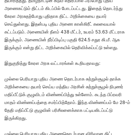
தயாரித்தது. தமிழ்நாட்டின் கடும் எதிர்ப்பால் அப்போது புதிய
அணைகட்டும் திட்டம் கிடப்பில் போடப்பட்டது. இதைத் தொடர்ந்து
கேரள அரசுதற்போது புதிதாக திட்ட அறிக்கையை தயார்
செய்துள்ளது. இதன்படி புதிய அணை கான்கிரீட் கலவையால்
கட்டப்படும். அணையின் நீளம் 438 மீட்டர், உயரம் 53.63 மீட்டராக
இருக்கும். அணையின் நீர்ப்பிடிப்பு பகுதி 624.5 சதுர கி.மீ. ஆக
இருக்கும் என்று திட்ட அறிக்கையில் தெரிவிக்கப்பட்டு உள்ளது.
இதுகுறித்து கேரள அரசு வட்டாரங்கள் கூறியதாவது:
முல்லை பெரியாறு புதிய அணை தொடர்பாக சுற்றுச்சூழல் தாக்க
அறிக்கையை தயார் செய்ய மத்திய அரசின் சுற்றுச்சூழல் நிபுணர்
மதிப்பீட்டுக் குழுவிடம் விண்ணப்பித்து உள்ளோம். கடந்த பிப்ரவரி
மாதம் விண்ணப்பத்தை சமர்ப்பித்தோம். இந்த விண்ணப்பம் மே 28-ம்
தேதி மதிப்பீட்டு குழுவின் பரிசீலனைக்காக பட்டியலிடப்பட்டு
இருக்கிறது.
முல்லை பெரியாறு புதிய அணைதொடர்பான விரிவான திட்ட