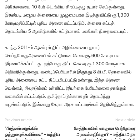
அறிக்கையை 10 பேர் அடங்கிய சிறப்புகுழு தயார் செய்துள்ளது.
இதன்படி பழைய அணையை முழுமையாக இடித்துவிட்டு ரூ.1,300
கோடிமதிப்பீட்டில் புதிய அணை கட்டப்படும். அணை கட்டத்
தொடங்கிய 5 ஆண்டுகளில் கட்டுமானப் பணிகள் நிறைவடையும்.
கடந்த 2011-ம் ஆண்டில் திட்டஅறிக்கையை தயார்
செய்தபோதுஅணையின் கட்டுமான செலவுரூ.600 கோடியாக
நிர்ணயிக்கப்பட்டது. தற்போது திட்ட செலவு ரூ.1,300 கோடியாக
அதிகரித்துள்ளது. வண்டிப்பெரியாரில் இருந்து 8 கி.மீ. தொலைவில்
புதிய அணையை கட்ட திட்டமிடப்பட்டு உள்ளது. இந்த அணை
வெள்ளம், நிலநடுக்கம் உள்ளிட்ட இயற்கை பேரிடர்களை தாங்கும்
வகையில் கட்டப்படும். தமிழ்நாட்டுக்கான நீர் தொடர்ந்து
வழங்கப்படும். இவ்வாறு கேரள அரசு வட்டாரங்கள் தெரிவித்துள்ளன.
Previous article
Next article
“பிரஜ்வல் வழக்கில்
கேஜ்ரிவாலின் வயதான பெற்றோரை
ஒத்துழைக்கவில்லை” – மத்திய
அலைக்கழிப்பதா? – மத்திய அரசு