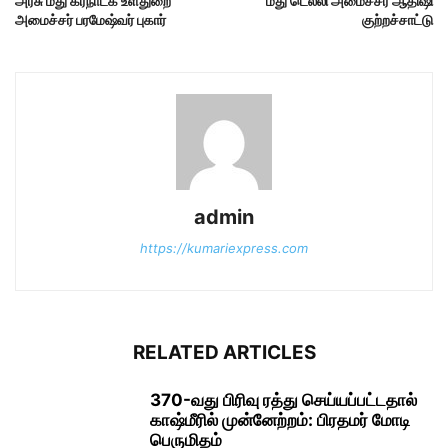
அரசு மீது க‌ர்நாடக உள்துறை
மீது டெல்லி அமைச்சர் ஆதிஷி
அமைச்சர் பரமேஷ்வர் புகார்
குற்றச்சாட்டு
admin
https://kumariexpress.com
RELATED ARTICLES
370-வது பிரிவு ரத்து செய்யப்பட்டதால்
காஷ்மீரில் முன்னேற்றம்: பிரதமர் மோடி
பெருமிதம்