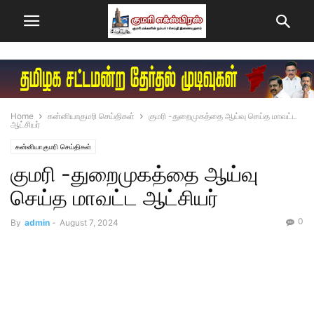
Home
கன்னியாகுமரி செய்திகள்
குமரி -துறைமுகத்தை ஆய்வு செய்த மாவட்ட
ஆட்சியர்
கன்னியாகுமரி செய்திகள்
குமரி -துறைமுகத்தை ஆய்வு
செய்த மாவட்ட ஆட்சியர்
0
By
admin
-
August 7, 2024