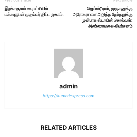
Previous article
Next article
இறச்சகுளம் ஊராட்சியில்
ஜெய்ஸ்ரீ ராம், முருகனுக்கு
மக்களுடன் முதல்வர் திட்ட முகாம்.
அரோகரா என அடுத்த தேர்தலுக்கு
முன்பாக ஸ்டாலின் சொல்வார்:
அண்ணாமலை விமர்சனம்
admin
https://kumariexpress.com
RELATED ARTICLES