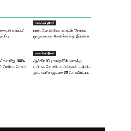
உலக செய்திகள்
கடைசி வாய்ப்பு”
பாக். ஆக்கிரமிப்பு காஷ்மீர் ‘தேர்தல்’
ிவிப்பு
முழுமையான கேலிக்கூத்து: இந்தியா
உலக செய்திகள்
ட்கள் மீது 100%
ஆக்கிரமிப்பு காஷ்மீரில் அரசுக்கு
 அமெரிக்க செனட்
எதிராக பேரணி: பாகிஸ்தான் நடத்திய
துப்பாக்கிச் சூட்டில் 30 பேர் உயிரிழப்பு