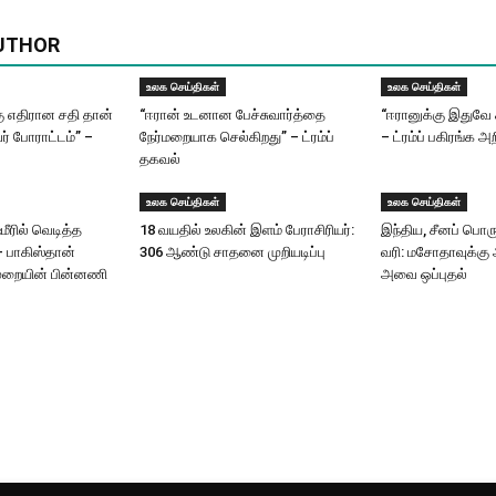
UTHOR
உலக செய்திகள்
உலக செய்திகள்
கு எதிரான சதி தான்
“ஈரான் உடனான பேச்சுவார்த்தை
“ஈரானுக்கு இதுவே 
 போராட்டம்” –
நேர்மறையாக செல்கிறது” – ட்ரம்ப்
– ட்ரம்ப் பகிரங்க அற
தகவல்
உலக செய்திகள்
உலக செய்திகள்
மீரில் வெடித்த
18 வயதில் உலகின் இளம் பேராசிரியர்:
இந்திய, சீனப் பொரு
 – பாகிஸ்தான்
306 ஆண்டு சாதனை முறியடிப்பு
வரி: மசோதாவுக்கு
ுறையின் பின்னணி
அவை ஒப்புதல்