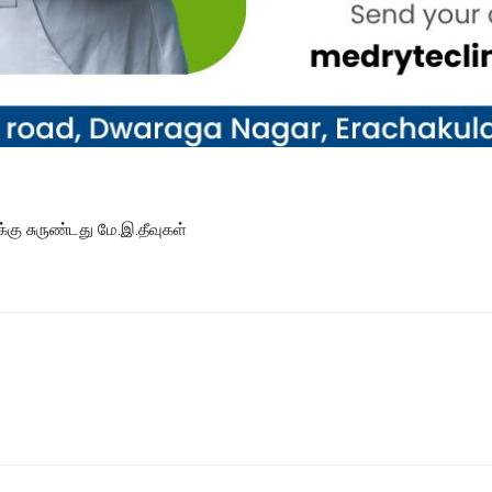
்கு சுருண்டது மே.இ.தீவுகள்