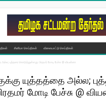
திகள்
சினிமா செய்திகள்
விளையாட்டு செய்திகள்
ை அல்ல; புத்தரை கொடுத்துள்ளது: பிரதமர் மோடி பேச்சு @ வியன்னா
ுக்கு யுத்தத்தை அல்ல; பு
ிரதமர் மோடி பேச்சு @ வி