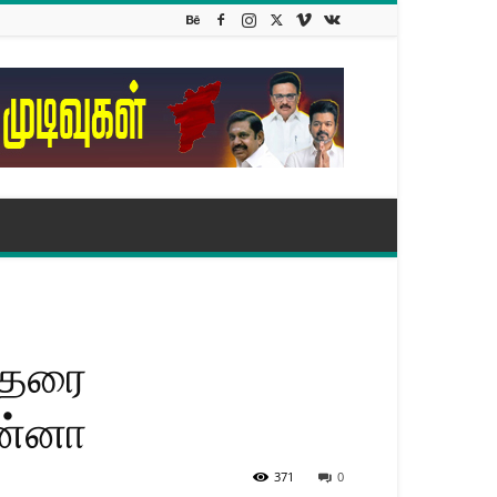
த்தரை
யன்னா
371
0