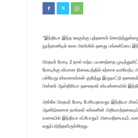
Kanyakumari
Today
News
|
Kumari
News
“இந்தியா இந்த உலகுக்கு புத்தரைக் கொடுத்துள்
|
Kanyakumari
நூற்றாண்டில் உலக அரங்கில் தனது பங்களிப்பை இந்த
News
பிரதமர் மோடி 2 நாள் ரஷ்ய பயணத்தை முடித்துவிட்ட
மோடிக்கு விமான நிலையத்தில் உற்சாக வரவேற்பு அள
பல்வேறு விவகாரங்கள் குறித்து இருநாட்டு தலைவ
பின்னர் ஆஸ்திரியா தலைநகர் வியன்னாவில் இந்த
அங்கே பிரதமர் மோடி பேசியதாவது: இந்தியா மிக
ஆண்டுகளாக நாங்கள் எங்களின் அறிவாற்றலையும், 
வகையில் இந்தியா எப்போதும் அமைதியையும், வளத்
வலுப்படுத்தவிருக்கிறது.