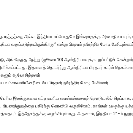
ளது. யுத்தத்தை அல்ல. இந்தியா எப்போதுமே இவ்வுலகுக்கு அமைதியையும்,
ியா வலுப்படுத்தவிருக்கிறது” என்று பிரதமர் நரேந்திர மோடி பேசியுள்ளார
ு, அங்கிருந்து நேற்று (ஜூலை 10) ஆஸ்திரியாவுக்கு புறப்பட்டுச் சென்றா
ிக்கப்பட்டது. இதனைத் தொடர்ந்து ஆஸ்திரியா பிரதமர் கார்ல் நெகம்மரை 
ர்களும் ஆலோசித்தனர்.
ிய வம்சாவளியினரிடையே பிரதமர் நரேந்திர மோடி பேசினார்.
ப்பெரிய இலக்குகளை எட்டி உயரிய மைல்கல்களைத் தொடுவதில் சிறப்பாக,
நிபுணத்துவத்தை பகிர்ந்து கொண்டு வருகிறோம். நாங்கள் உலகுக்கு யுத
தையும் இத்தேசத்துக்கு வழங்கியுள்ளது. அதனால், இந்தியா 21-ம் நூற்