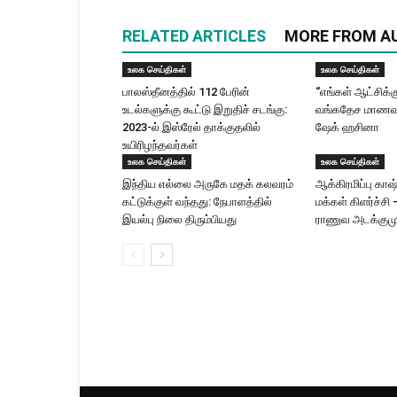
RELATED ARTICLES
MORE FROM A
உலக செய்திகள்
உலக செய்திகள்
பாலஸ்தீனத்தில் 112 பேரின்
“எங்கள் ஆட்சிக்
உடல்களுக்கு கூட்டு இறுதிச் சடங்கு:
வங்கதேச மாணவர்
2023-ல் இஸ்ரேல் தாக்குதலில்
ஷேக் ஹசினா
உயிரிழந்தவர்கள்
உலக செய்திகள்
உலக செய்திகள்
இந்திய எல்லை அருகே மதக் கலவரம்
ஆக்கிரமிப்பு காஷ்
கட்டுக்குள் வந்தது: நேபாளத்தில்
மக்கள் கிளர்ச்சி
இயல்பு நிலை திரும்பியது
ராணுவ அடக்கும