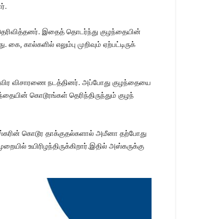
ர்.
 தெரி​வித்​தனர். இதைத் தொடர்ந்து குழந்​தை​யின்
, கால்​களில் எலும்பு முறி​வும் ஏற்​பட்​டிருக்​
் தீவிர விசா​ரணை நடத்​தினர். அப்​போது குழந்​தையை
யின் கொடூரங்​கள் தெரிந்​திருந்​தும் குழந்​
ஸ்கரின் கொடூர தாக்​குதல்​களால் அமீனா தற்​போது
​யில் உயி​ரிழந்​திருக்​கிறார்.இதில் அஸ்கருக்கு