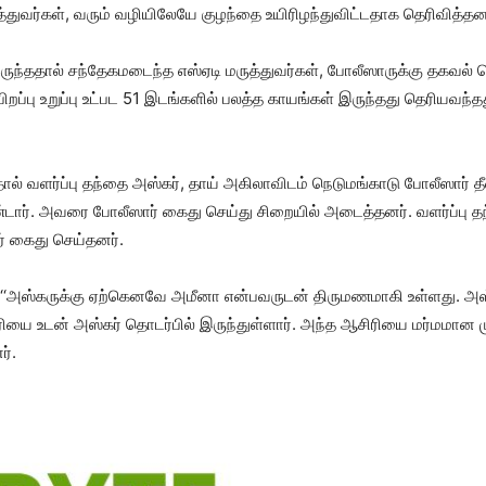
​வர்​கள், வரும் வழி​யிலேயே குழந்தை உயி​ரிழந்​து​விட்​ட​தாக தெரிவித்தன
ருந்​த​தால் சந்​தேகமடைந்த எஸ்​ஏடி மருத்​து​வர்​கள், போலீ​ஸாருக்கு தகவல்
பு உறுப்பு உட்பட 51 இடங்​களில் பலத்த காயங்​கள் இருந்​தது தெரிய​வந்​தது. கை
.
​தால் வளர்ப்பு தந்தை அஸ்​கர், தாய் அகிலா​விடம் நெடுமங்​காடு போலீ​ஸார
டார். அவரை போலீஸார் கைது செய்து சிறை​யில் அடைத்​தனர். வளர்ப்பு தந்தை​
் கைது செய்​தனர்.
 ‘‘அஸ்​கருக்கு ஏற்​கெனவே அமீனா என்​பவருடன் திரு​மண​மாகி உள்​ளது. அ
உடன் அஸ்​கர் தொடர்​பில் இருந்​துள்​ளார். அந்த ஆசிரியை மர்​ம​மான முறை
ர்.