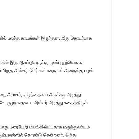
ளில் பலத்த காயங்​கள் இருந்​தன. இது தொடர்பாக
அகில் இரு ஆண்​டு​களுக்கு முன்பு தற்​கொலை
றகு அஸ்​கர் (31) என்​பவருடன் அவருக்கு பழக்​
தை அஸ்​கர், குழந்​தையை அடிக்​கடி அடித்து
கவே குழந்​தையை, அஸ்​கர் அடித்து உதைத்​திருக்​
போது புரையேறி மயங்​கி​விட்​ட​தாக மருத்​து​வரிடம்
ை ஆம்​புலன்​ஸில் கொண்டு சென்​றனர். அந்த