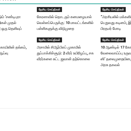
தேசிய செய்திகள்
தேசிய செய்திகள்
ும் ‘சண்டிபுரா
கேரளாவில் தொடரும் கனமழையால்
“அரசியலில் மக்கள
ிகள் முதல்
வெள்ளப்பெருக்கு: 10 மாவட்டங்களில்
பெறுவது கடினம், இ
| ஒரு தெளிவுப்
பள்ளிகளுக்கு விடுமுறை
பிரதமர் மோடி
தேசிய செய்திகள்
தேசிய செய்திகள்
ோயிலின் தங்கம்,
அசாமில் சிஆர்பிஎப் முகாமில்
10 ஆண்டில் 17 கோட
ஆய்வு
துப்பாக்கிச்சூடு: 2 வீரர் உயிரிழப்பு, சக
வேலைவாய்ப்பு உருவ
வீரர்களை சுட்ட ஜவான் தற்கொலை
ஸி’ தலைமுறையினரு
அரசு தகவல்