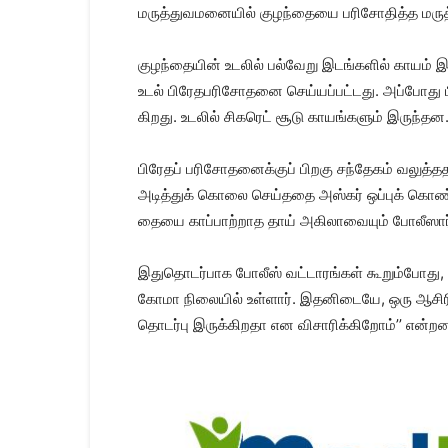
மருத்துவமனை​யில் குழந்​தையை பரிசோ​தித்த மருத்​து
குழந்​தை​யின் உடலில் பல்​வேறு இடங்​களில் காயம் இ
உடல் பிரேதபரிசோதனை செய்​யப்​பட்​டது. அப்​போது பிறப்
கிறது. உடலில் சிகரெட் சூடு காயங்​களும் இருந்​தன
பிரேதப் பரிசோதனைக்​குப் பிறகு சந்​தேகம் வலுத்​த
அடித்​துக் கொலை செய்​ததை அஸ்​கர் ஒப்​புக் கொண்​
தையை காப்பாற்றாத தாய் அகிலா​வை​யும் போலீ​ஸார
இதுதொடர்​பாக போலீஸ் வட்​டாரங்​கள் கூறும்போது,
கோமா நிலை​யில் உள்​ளார். இதனிடையே, ஒரு ஆசிரியை 
தொடர்பு இருக்கிறதா என விசாரிக்கிறோம்’’ என்றன