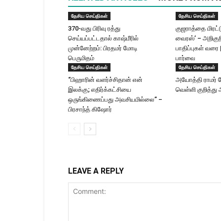
தேசிய செய்திகள்
தேசிய செய்திகள்
370-வது பிரிவு ரத்து
குஜராத்தை மிரட்ட
செய்யப்பட்டதால் காஷ்மீரில்
வைரஸ்’ – அறிகுற
முன்னேற்றம்: பிரதமர் மோடி
பாதிப்புகள் வரை 
பெருமிதம்
பார்வை
தேசிய செய்திகள்
தேசிய செய்திகள்
“பிஹாரின் வளர்ச்சிதான் என்
அயோத்தி ராமர் க
இலக்கு; எதிர்க்கட்சியை
வெள்ளி குறித்து 
ஒருங்கிணைப்பது அவசியமில்லை” –
பிரசாந்த் கிஷோர்
LEAVE A REPLY