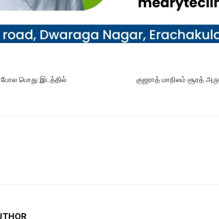
டு போல பொது இடத்தில்
குஜராத் மாநிலம் சூரத் அர
UTHOR