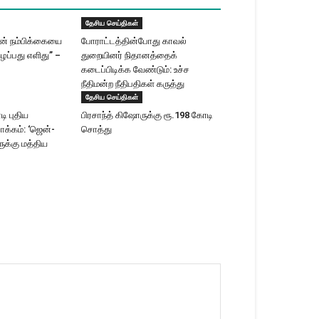
தேசிய செய்திகள்
ின் நம்பிக்கையை
போராட்டத்தின்போது காவல்
ழப்பது எளிது” –
துறையினர் நிதானத்தைக்
கடைப்பிடிக்க வேண்டும்: உச்ச
நீதிமன்ற நீதிபதிகள் கருத்து
தேசிய செய்திகள்
ி புதிய
பிரசாந்த் கிஷோருக்கு ரூ.198 கோடி
ாக்கம்: ‘ஜென்-
சொத்து
க்கு மத்திய