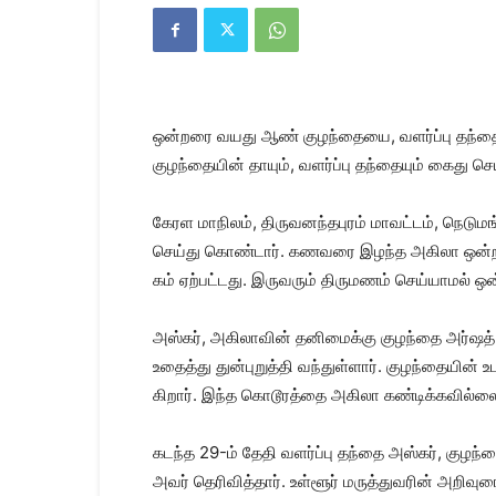
Kanyakumari
Today
News
|
Kumari
News
ஒன்​றரை வயது ஆண் குழந்​தையை, வளர்ப்பு தந்தை 
|
Kanyakumari
குழந்​தை​யின் தாயும், வளர்ப்பு தந்​தை​யும் கைது செய்
News
கேரள மாநிலம், திருவனந்தபுரம் மாவட்​டம், நெடும
செய்து கொண்டார். கணவரை இழந்த அகிலா ஒன்​றரை வ
கம் ஏற்​பட்​டது. இரு​வரும் திரு​மணம் செய்​யாமல் ஒன
அஸ்​கர், அகிலா​வின் தனிமைக்கு குழந்தை அர்​ஷத் 
உதைத்து துன்​புறுத்தி வந்​துள்​ளார். குழந்​தை​யின
கிறார். இந்த கொடூரத்தை அகிலா கண்​டிக்​க​வில்​ல
கடந்த 29-ம் தேதி வளர்ப்பு தந்தை அஸ்​கர், குழந்தை அ
அவர் தெரிவித்​தார். உள்​ளூர் மருத்​து​வரின் அறி​வ