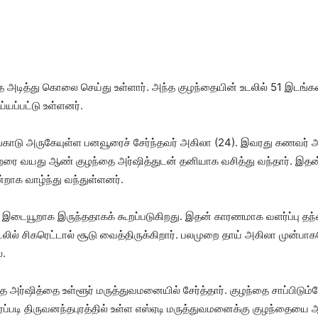
அடித்து கொலை செய்து உள்​ளார். அந்த குழந்​தை​யின் உடலில் 51 இடங்​க
​யப்​பட்டு உள்​ளனர்.
ங்​காடு அருகே​யுள்ள பனவூரைச் சேர்ந்​தவர் அகிலா (24). இவரது கணவர் 
யது ஆண் குழந்தை அர்​ஷித்​துடன் தனி​யாக வசித்து வந்​தார். இதன் பி
்​றாக வாழ்ந்து வந்​துள்​ளனர்.
இடையூறாக இருந்​த​தாகக் கூறப்​படு​கிறது. இதன்​ காரண​மாக வளர்ப்பு தந்
் உடலில் சிகரெட்​டால் சூடு வைத்​திருக்கிறார். பலமுறை தாய் அகிலா முன்​பா
ை.
ர்​ஷித்தை உள்​ளூர் மருத்​து​வ​மனை​யில் சேர்த்​தார். குழந்தை சாப்​பிடும்​
ுரைப்​படி திருவனந்தபுரத்​தில் உள்ள எஸ்​ஏடி மருத்​து​வ​மனைக்கு குழந்​தைய