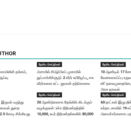
UTHOR
தேசிய செய்திகள்
தேசிய செய்திகள்
ோயிலின் தங்கம்,
அசாமில் சிஆர்பிஎப் முகாமில்
10 ஆண்டில் 17 கோட
ஆய்வு
துப்பாக்கிச்சூடு: 2 வீரர் உயிரிழப்பு, சக
வேலைவாய்ப்பு உருவ
வீரர்களை சுட்ட ஜவான் தற்கொலை
ஸி’ தலைமுறையினரு
அரசு தகவல்
தேசிய செய்திகள்
தேசிய செய்திகள்
 இருமல் மருந்து
30 ஆண்டுகளாக தேங்கிக் கிடக்கும்
60 நாட்கள் இழுபறிக்
 காவல் துறை
வழக்குகள்: உச்ச நீதிமன்றத்தில்
கர்நாடகாவில் 19 எம
.5 கோடி சிக்கியது
10,000, உயர் நீதிமன்றங்களில் 80,000
அமைச்சர்களாக பதவ