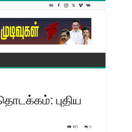
தொடக்கம்: புதிய
411
0