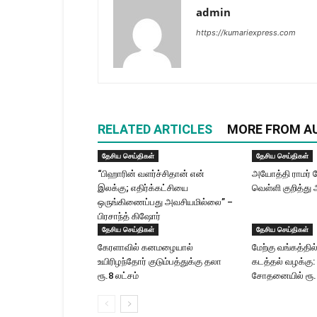
admin
https://kumariexpress.com
RELATED ARTICLES
MORE FROM A
தேசிய செய்திகள்
தேசிய செய்திகள்
“பிஹாரின் வளர்ச்சிதான் என்
அயோத்தி ராமர் க
இலக்கு; எதிர்க்கட்சியை
வெள்ளி குறித்து 
ஒருங்கிணைப்பது அவசியமில்லை” –
பிரசாந்த் கிஷோர்
தேசிய செய்திகள்
தேசிய செய்திகள்
கேரளாவில் கனமழையால்
மேற்கு வங்கத்தில்
உயிரிழந்தோர் குடும்பத்துக்கு தலா
கடத்தல் வழக்கு:
ரூ.8 லட்சம்
சோதனையில் ரூ.2