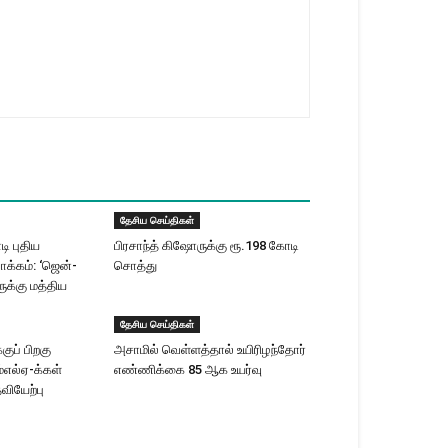
தேசிய செய்திகள்
ி புதிய
பிரசாந்த் கிஷோருக்கு ரூ.198 கோடி
ாக்கம்: ‘ஜென்-
சொத்து
க்கு மத்திய
தேசிய செய்திகள்
குப் பிறகு
அசாமில் வெள்ளத்தால் உயிரிழந்தோர்
்எல்ஏ-க்கள்
எண்ணிக்கை 85 ஆக உயர்வு
ியேற்பு