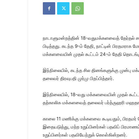
Kanyakumari
Today
News
|
Kumari
News
நாடாளுமன்றத்தின் 18-வதுமக்களவைத் தேர்தல் 
|
Kanyakumari
பிடித்தது. கடந்த 9-ம் தேதி, நாட்டின் பிரதமர
News
மக்களவையின் முதல் கூட்டம் 24-ம் தேதி தொடங்கு
இந்நிலையில், கடந்த சில தினங்களுக்கு முன்பு ம
தலைவர் திரவுபதி முர்மு பிறப்பித்தார்.
இந்நிலையில், 18-வது மக்களவையின் முதல் கூட்ட
தற்காலிக மக்களவைத் தலைவர் பர்த்ருஹரி மஹதாப்பு
காலை 11 மணிக்கு மக்களவை கூடியதும், பிரதமர் 
இதையடுத்து, மற்ற உறுப்பினர்கள் பதவிப் பிரமாண
உறுப்பினர்கள் பதவியேற்றுக் கொள்கின்றனர்.