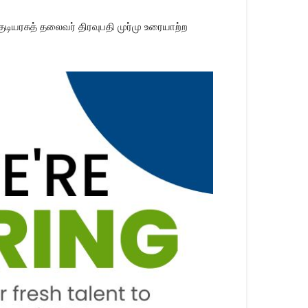
டியரசுத் தலைவர் திரவுபதி முர்மு உரையாற்ற