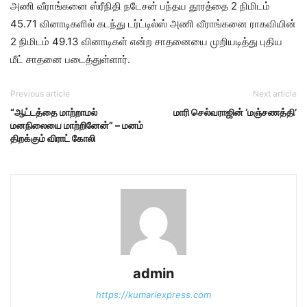
அணி வீராங்​கனை ஸ்ரீநிதி நடேசன் பந்தய தூரத்தை 2 நிமிடம்
45.71 வினாடிகளில் கடந்து டர்ட்​டில்ஸ் அணி வீராங்​கனை ராக​வி​யின்
2 நிமிடம் 49.13 வினாடிகள் என்ற சாதனையை முறியடித்து புதிய
மீட் சாதனை படைத்​துள்​ளார்​.
Previous article
Next article
“ஆட்டத்தை மாற்றாமல்
மாரி செல்​வ​ராஜின் ‘மஞ்சணத்தி’
மனநிலையை மாற்றினேன்” – மனம்
திறக்​கும் விராட் கோலி
admin
https://kumariexpress.com