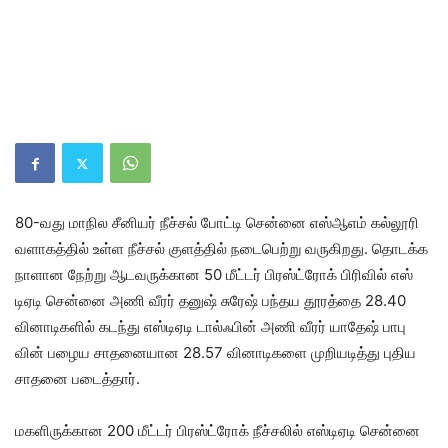
80-வது மாநில சீனியர் நீச்சல் போட்டி சென்னை எஸ்ஆஎம் கல்​லூரி
வளாகத்​தில் உள்ள நீச்​சல் குளத்​தில் நடைபெற்று வரு​கிறது. தொடக்க
நாளான நேற்று ஆடவருக்​கான 50 மீட்​டர் பிரஸ்ட்​ரோக் பிரி​வில் எஸ்​
டிஏடி சென்னை அணி வீரர் தனுஷ் சுரேஷ் பந்தய தூரத்தை 28.40
வினாடிகளில் கடந்து எஸ்டிஏடி டால்ஃபின் அணி வீரர் யாதேஷ் பாபு​
வின் பழைய சாதனை​யான 28.57 வினாடிகளை முறியடித்து புதிய
சாதனை படைத்​தார்.
மகளிருக்​கான 200 மீட்​டர் பிரஸ்ட்​ரோக் நீச்​சலில் எஸ்​டிஏடி சென்னை