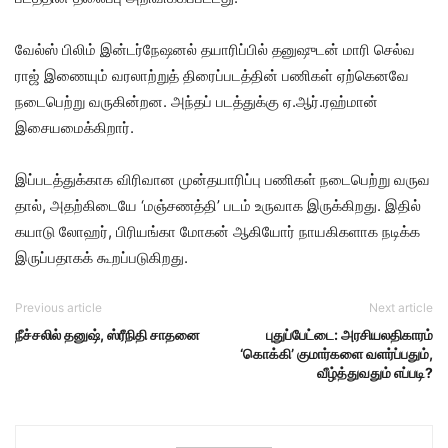
வேல்ஸ் பிலிம் இன்​டர்​நேஷனல் தயாரிப்​பில் தனுஷுடன் மாரி செல்​வ​
ராஜ் இணை​யும் வரலாற்​றுத் திரைப்​படத்​தின் பணி​கள் ஏற்கெனவே
நடை​பெற்று வரு​கின்​றன. அந்​தப் படத்​துக்கு ஏ.ஆர்.ரஹ்​மான்
இசையமைக்​கிறார்.
இப்​படத்​துக்​காக விரி​வான முன்​த​யாரிப்பு பணி​கள் நடை​பெற்று வரு​வ​
தால், அதற்​கிடையே ‘மஞ்​சணத்​தி’ படம் உரு​வாக இருக்கிறது. இதில்
கயாடு லோஹர், பிரி​யங்கா மோகன் ஆகியோர் நாயகி​களாக நடிக்க
இருப்​ப​தாகக் கூறப்​படு​கிறது.
Previous article
Next article
நீச்சலில் தனுஷ், ஸ்ரீநிதி சாதனை
புதுப்பேட்டை: அரசியலதிகாரம்
‘கொக்கி’ குமார்களை வளர்ப்பதும்,
வீழ்த்துவதும் எப்படி?