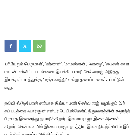
‘பரியேறும் பெரு​மாள்’, ‘கர்​ணன்’, ‘மாமன்​னன்’, ‘வாழை’, ‘பைசன் காள​
மாடன்’ உள்​ளிட்ட படங்​களை இயக்​கிய மாரி செல்​வ​ராஜ் அடுத்து
இயக்​கும் படத்​துக்கு ‘மஞ்​சணத்​தி’ என்று தலைப்பு வைக்கப்​பட்​டுள்​
ளது.
நவ்வி ஸ்டூடியோஸ் சார்​பாக திவ்யா மாரி செல்​வ​ ராஜ் வழங்​கும் இந்​
தப் ​படத்தை ஃபார்​சூன் என்​டர் ​டெ​யின்​மென்ட் நிறு​வனத்​தின் சுஷாந்த்
பிர​சாத் இணைந்து தயாரிக்​கிறார். இளை​ய​ராஜா இசை அமைக்​
கிறார். சென்​னை​யில் இளை​ய​ராஜா நடத்​திய இசை நிகழ்ச்​சி​யில் இப்​
படத்​தின் தலைப்பு அறிவிக்​கப்​பட்​டது.