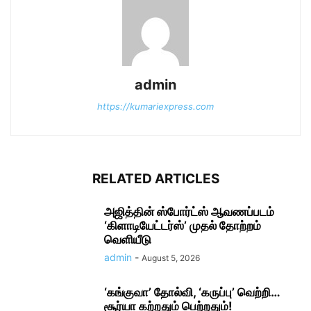
admin
https://kumariexpress.com
RELATED ARTICLES
அஜித்தின் ஸ்போர்ட்ஸ் ஆவணப்படம்
‘கிளாடியேட்டர்ஸ்’ முதல் தோற்றம்
வெளியீடு
admin
-
August 5, 2026
‘கங்குவா’ தோல்வி, ‘கருப்பு’ வெற்றி…
சூர்யா கற்றதும் பெற்றதும்!