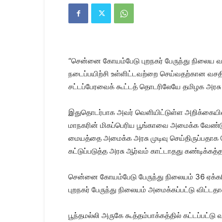
Kanyakumari
Today
News
|
Kumari
News
“சென்னை கோயம்பேடு புறநகர் பேருந்து நிலைய வள
|
Kanyakumari
நடைப்பயிற்சி உள்ளிட்டவற்றை செய்வதற்கான வச
News
சட்டப்பேரவைக் கூட்டத் தொடரிலேயே தமிழக அரசு 
இதுதொடர்பாக அவர் வெளியிட்டுள்ள அறிக்கையில்,
மாநகரின் மிகப்பெரிய பூங்காவை அமைக்க வேண்டும்
மையத்தை அமைக்க அரசு முடிவு செய்திருப்பதாக வெ
கட்டுப்படுத்த அரசு ஆர்வம் காட்டாதது கண்டிக்கத்த
சென்னை கோயம்பேடு பேருந்து நிலையம் 36 ஏக்கரில
புறநகர் பேருந்து நிலையம் அமைக்கப்பட்டு விட்ட
பூந்தமல்லி அருகே கூத்தம்பாக்கத்தில் கட்டப்பட்டு