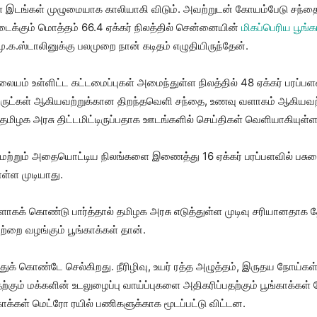
ள இடங்கள் முழுமையாக காலியாகி விடும். அவற்றுடன் கோயம்பேடு சந்தைப
ிடைக்கும் மொத்தம் 66.4 ஏக்கர் நிலத்தில் சென்னையின்
மிகப்பெரிய பூங்க
மு.க.ஸ்டாலினுக்கு பலமுறை நான் கடிதம் எழுதியிருந்தேன்.
ிலையம் உள்ளிட்ட கட்டமைப்புகள் அமைந்துள்ள நிலத்தில் 48 ஏக்கர் ப
பொருட்கள் ஆகியவற்றுக்கான திறந்தவெளி சந்தை, உணவு வளாகம் ஆகியவற்
மிழக அரசு திட்டமிட்டிருப்பதாக ஊடங்களில் செய்திகள் வெளியாகியுள்
தி மற்றும் அதையொட்டிய நிலங்களை இணைத்து 16 ஏக்கர் பரப்பளவில் பசும
ள்ள முடியாது.
கக் கொண்டு பார்த்தால் தமிழக அரசு எடுத்துள்ள முடிவு சரியானதா
ை வழங்கும் பூங்காக்கள் தான்.
க் கொண்டே செல்கிறது. நீரிழிவு, உயர் ரத்த அழுத்தம், இருதய நோய்கள், 
கும் மக்களின் உடலுழைப்பு வாய்ப்புகளை அதிகரிப்பதற்கும் பூங்காக்கள்
்காக்கள் மெட்ரோ ரயில் பணிகளுக்காக மூடப்பட்டு விட்டன.