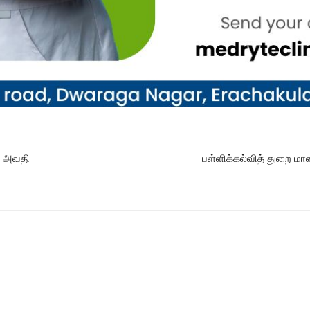
் அவதி
பள்ளிக்கல்வித் துறை மான