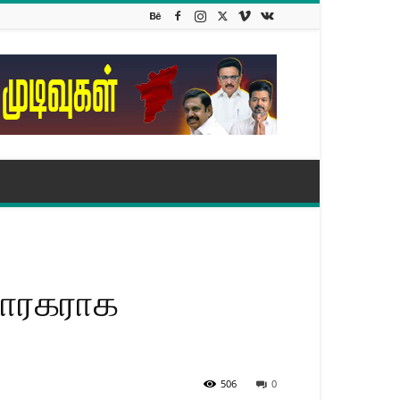
்சாரகராக
506
0