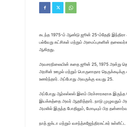
Kanyakumari
Today
News
|
Kumari
News
கடந்த 1975-ம் ஆண்டு ஜூன் 25-ம்தேதி இந்திரா 
|
Kanyakumari
பல்வேறு கட்சிகள் மற்றும் அமைப்புகளின் தலைவர்க
News
ஆகிறது.
அவசரநிலையின் கதை ஜூன் 25, 1975 அன்று தொடங
அரசின் ஊழல் மற்றும் பொருளாதார நெருக்கடிக்கு
உணர்ந்தார். அப்போது அவருக்கு வயது 25.
அப்போது ஆர்எஸ்எஸ் இளம் பிரச்சாரகராக இருந்த 
இயக்கத்தை அவர் ஆதரித்தார். நாடு முழுவதும் அவ
அமலில் இருந்த போதிலும், மோடியும் பிற தன்னார
நாத் ஜக்டா மற்றும் வசந்த்கஜேந்திரகட்கர் உள்