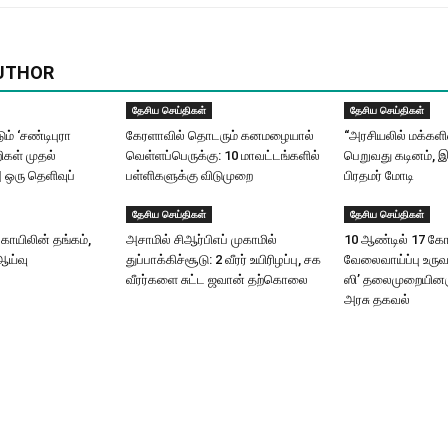
UTHOR
தேசிய செய்திகள்
தேசிய செய்திகள்
ும் ‘சண்டிபுரா
கேரளாவில் தொடரும் கனமழையால்
“அரசியலில் மக்கள
ிகள் முதல்
வெள்ளப்பெருக்கு: 10 மாவட்டங்களில்
பெறுவது கடினம், இ
| ஒரு தெளிவுப்
பள்ளிகளுக்கு விடுமுறை
பிரதமர் மோடி
தேசிய செய்திகள்
தேசிய செய்திகள்
ோயிலின் தங்கம்,
அசாமில் சிஆர்பிஎப் முகாமில்
10 ஆண்டில் 17 கோட
ஆய்வு
துப்பாக்கிச்சூடு: 2 வீரர் உயிரிழப்பு, சக
வேலைவாய்ப்பு உருவ
வீரர்களை சுட்ட ஜவான் தற்கொலை
ஸி’ தலைமுறையினரு
அரசு தகவல்