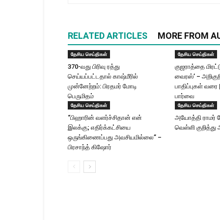
RELATED ARTICLES
MORE FROM A
தேசிய செய்திகள்
தேசிய செய்திகள்
370-வது பிரிவு ரத்து
குஜராத்தை மிரட்ட
செய்யப்பட்டதால் காஷ்மீரில்
வைரஸ்’ – அறிகுற
முன்னேற்றம்: பிரதமர் மோடி
பாதிப்புகள் வரை 
பெருமிதம்
பார்வை
தேசிய செய்திகள்
தேசிய செய்திகள்
“பிஹாரின் வளர்ச்சிதான் என்
அயோத்தி ராமர் க
இலக்கு; எதிர்க்கட்சியை
வெள்ளி குறித்து 
ஒருங்கிணைப்பது அவசியமில்லை” –
பிரசாந்த் கிஷோர்