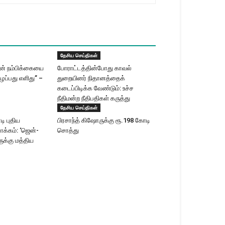
தேசிய செய்திகள்
ின் நம்பிக்கையை
போராட்டத்தின்போது காவல்
ழப்பது எளிது” –
துறையினர் நிதானத்தைக்
கடைப்பிடிக்க வேண்டும்: உச்ச
நீதிமன்ற நீதிபதிகள் கருத்து
தேசிய செய்திகள்
ி புதிய
பிரசாந்த் கிஷோருக்கு ரூ.198 கோடி
ாக்கம்: ‘ஜென்-
சொத்து
க்கு மத்திய