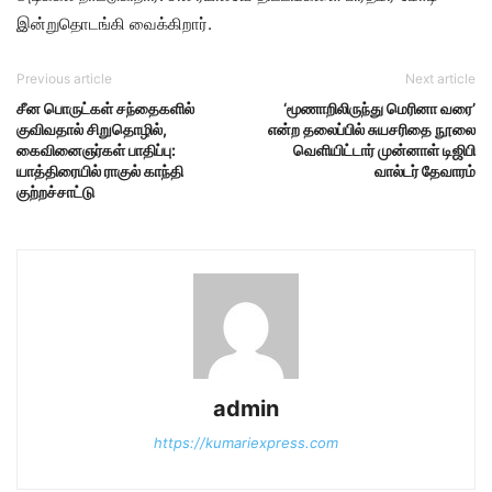
இன்றுதொடங்கி வைக்கிறார்.
Previous article
Next article
சீன பொருட்கள் சந்தைகளில்
‘மூணாறிலிருந்து மெரினா வரை’
குவிவதால் சிறுதொழில்,
என்ற தலைப்பில் சுயசரிதை நூலை
கைவினைஞர்கள் பாதிப்பு:
வெளியிட்டார் முன்னாள் டிஜிபி
யாத்திரையில் ராகுல் காந்தி
வால்டர் தேவாரம்
குற்றச்சாட்டு
admin
https://kumariexpress.com