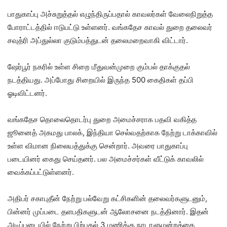
பாதுகாப்பு அச்சுறுத்தல் எழுந்திருப்பதால் காவலர்கள் வேலைநிறுத்த
போராட்டத்தில் ஈடுபட்டு உள்ளனர். வங்கதேச காவல் துறை தலைவர்
சவுத்ரி அப்துல்லா குடும்பத்துடன் தலைமறைவாகி விட்டார்.
ஷேர்பூர் நகரில் உள்ள சிறை மீதுவன்முறை கும்பல் தாக்குதல்
நடத்தியது. அப்போது சிறையில் இருந்த 500 கைதிகள் தப்பி
ஓடிவிட்டனர்.
வங்கதேச தொலைதொடர்பு துறை அமைச்சராக பதவி வகித்த
ஜூனைத் அகமது பாலக், இந்தியா செல்வதற்காக நேற்று டாக்காவில்
உள்ள விமான நிலையத்துக்கு சென்றார். அவரை பாதுகாப்பு
படையினர் கைது செய்தனர். பல அமைச்சர்கள் வீட்டுக் காவலில்
வைக்கப்பட்டுள்ளனர்.
அதிபர் சகாபுதீன் நேற்று பல்வேறு கட்சிகளின் தலைவர்களுடனும்,
பின்னர் முப்படை தளபதிகளுடன் ஆலோசனை நடத்தினார். இதன்
அடிப்படையில் நேற்று பிற்பகல் 3 மணிக்கு நாடாளுமன்றத்தை