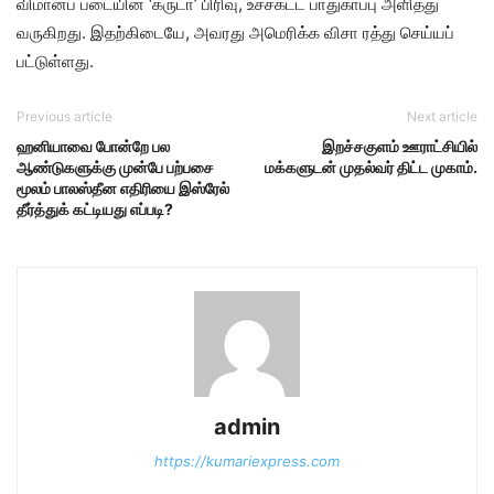
விமானப் படையின் ‘கருடா’ பிரிவு, உச்சகட்ட பாதுகாப்பு அளித்து
வருகிறது. இதற்கிடையே, அவரது அமெரிக்க விசா ரத்து செய்யப்
பட்டுள்ளது.
Previous article
Next article
ஹனியாவை போன்றே பல
இறச்சகுளம் ஊராட்சியில்
ஆண்டுகளுக்கு முன்பே பற்பசை
மக்களுடன் முதல்வர் திட்ட முகாம்.
மூலம் பாலஸ்தீன எதிரியை இஸ்ரேல்
தீர்த்துக் கட்டியது எப்படி?
admin
https://kumariexpress.com