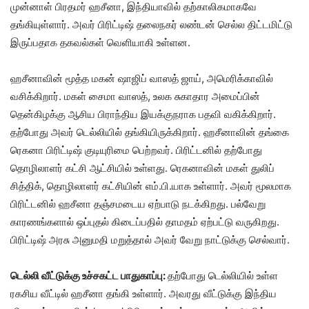
முன்னாள் பிரதமர் ஹசீனா, இந்தியாவில் தற்காலிகமாகவே
தங்கியுள்ளார். அவர் பிரிட்டிஷ் தலைநகர் லண்டன் செல்ல திட்டமிட்டு
இருப்பதாக தகவல்கள் வெளியாகி உள்ளன.
ஹசீனாவின் மூத்த மகன் ஷாஜிப் வாஸத் ஜாய், அமெரிக்காவில்
வசிக்கிறார். மகள் சைமா வாஸத், உலக சுகாதார அமைப்பின்
தென்கிழக்கு ஆசிய பிராந்திய இயக்குநராக பதவி வகிக்கிறார்.
தற்போது அவர் டெல்லியில் தங்கியிருக்கிறார். ஹசீனாவின் தங்கை
ரெகனா பிரிட்டிஷ் குடியுரிமை பெற்றவர். பிரிட்டனில் தற்போது
தொழிலாளர் கட்சி ஆட்சியில் உள்ளது. ரெகனாவின் மகள் துலிப்
சித்திக், தொழிலாளர் கட்சியின் எம்.பி.யாக உள்ளார். அவர் மூலமாக
பிரிட்டனில் ஹசீனா தஞ்சமடைய ஏற்பாடு நடக்கிறது. பல்வேறு
காரணங்களால் ஒப்புதல் கிடைப்பதில் தாமதம் ஏற்பட்டு வருகிறது.
பிரிட்டிஷ் அரசு அனுமதி மறுத்தால் அவர் வேறு நாட்டுக்கு செல்வார்.
டெல்லி வீட்டுக்கு உச்சகட்ட பாதுகாப்பு:
தற்போது டெல்லியில் உள்ள
ரகசிய வீட்டில் ஹசீனா தங்கி உள்ளார். அவரது வீட்டுக்கு இந்திய