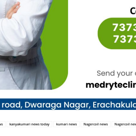
ws
kanyakumari news today
kumari news
Nagercoil news
Nagercoil ne