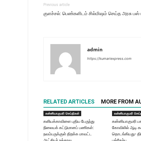
Previous article
குளச்சல்: பெண்களிடம் சில்மிஷம் செய்த அரசு பஸ்
admin
https://kumariexpress.com
RELATED ARTICLES
MORE FROM A
கன்னியாகுமரி செய்திகள்
கன்னியாகுமரி செய்
களியக்காவிளை புதிய பேருந்து
கன்னியாகுமரி ப
நிலையக் கட்டுமானப் பணிகள்:
கோவிலில் ஆடி 
நவம்பருக்குள் திறக்க மாவட்ட
தொடங்கியது- தி
ஆட்சியர் உத்தரவு
பங்கேற்பு