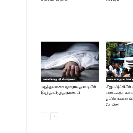
கன்னியாகுமரி செய்திகள்
கன்னியாகுமரி செய்
மருத்துவமனை மூன்றாவது மாடியில்
விஜய் ஆட்சியில் ஸ்
இருந்து விழுந்து நர்ஸ் பலி
கலகலகத்த கன்ன
ஓட்டுனர்களை விர
போலீஸ்!