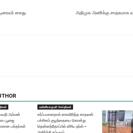
 டிரைவர் கைது
அதிமுக அணிக்கு சாதகமாக வாக்
UTHOR
திகள்
கன்னியாகுமரி செய்திகள்
கவதி அம்மன்
கர்ப்பமானதால் கைவிரித்த காதலன்:
களப பூஜை
பச்சிளம் குழந்தையை கொன்று
ரளான பக்தர்கள்
தென்னந்தோப்பில் வீசிய நர்ஸ் –
அதிர்ச்சி சம்பவம்