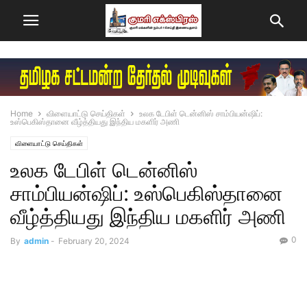
Home
விளையாட்டு செய்திகள்
உலக டேபிள் டென்னிஸ் சாம்பியன்ஷிப்:
உஸ்பெகிஸ்தானை வீழ்த்தியது இந்திய மகளிர் அணி
விளையாட்டு செய்திகள்
உலக டேபிள் டென்னிஸ்
சாம்பியன்ஷிப்: உஸ்பெகிஸ்தானை
வீழ்த்தியது இந்திய மகளிர் அணி
0
By
admin
-
February 20, 2024