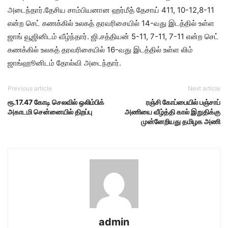
அடைந்தார்.தேசிய சாம்பியனான ஹர்மீத் தேசாய் 411, 10-12,8-11
என்ற செட் கணக்கில் உலகத் தரவரிசையில் 14-வது இடத்தில் உள்ள
ஜாங் வூஜினிடம் வீழ்ந்தார். ஜி.சத்தியன் 5-11, 7-11, 7-11 என்ற செட்
கணக்கில் உலகத் தரவரிசையில் 16-வது இடத்தில் உள்ள லிம்
ஜாங்ஹூனிடம் தோல்வி அடைந்தார்.
Previous article
Next article
ரூ.17.47 கோடி செலவில் ஒலிம்பிக்
ரஞ்சி கோப்பையில் பஞ்சாப்
அகாடமி சென்னையில் திறப்பு
அணியை வீழ்த்தி கால் இறுதிக்கு
முன்னேறியது தமிழக அணி
admin