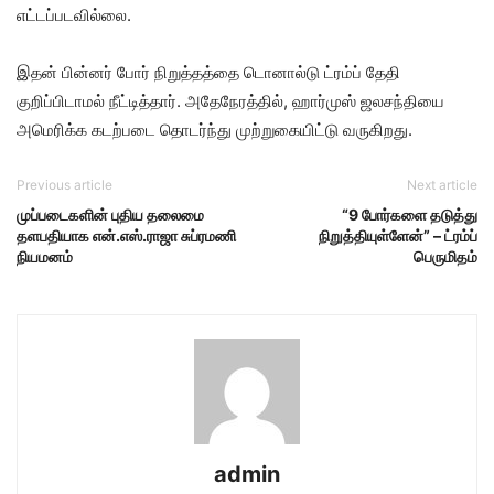
எட்டப்படவில்லை.
இதன் பின்னர் போர் நிறுத்தத்தை டொனால்டு ட்ரம்ப் தேதி
குறிப்பிடாமல் நீட்டித்தார். அதேநேரத்தில், ஹார்முஸ் ஜலசந்தியை
அமெரிக்க கடற்படை தொடர்ந்து முற்றுகையிட்டு வருகிறது.
Previous article
Next article
முப்படைகளின் புதிய தலைமை
“9 போர்களை தடுத்து
தளபதியாக என்.எஸ்.ராஜா சுப்ரமணி
நிறுத்தியுள்ளேன்” – ட்ரம்ப்
நியமனம்
பெருமிதம்
admin