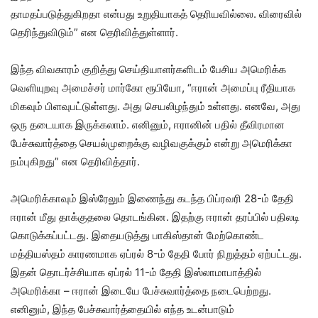
தாமதப்படுத்துகிறதா என்பது உறுதியாகத் தெரியவில்லை. விரைவில்
தெரிந்துவிடும்” என தெரிவித்துள்ளார்.
இந்த விவகாரம் குறித்து செய்தியாளர்களிடம் பேசிய அமெரிக்க
வெளியுறவு அமைச்சர் மார்கோ ரூபியோ, “ஈரான் அமைப்பு ரீதியாக
மிகவும் பிளவுபட்டுள்ளது. அது செயலிழந்தும் உள்ளது. எனவே, அது
ஒரு தடையாக இருக்கலாம். எனினும், ஈரானின் பதில் தீவிரமான
பேச்சுவார்த்தை செயல்முறைக்கு வழிவகுக்கும் என்று அமெரிக்கா
நம்புகிறது” என தெரிவித்தார்.
அமெரிக்காவும் இஸ்ரேலும் இணைந்து கடந்த பிப்ரவரி 28-ம் தேதி
ஈரான் மீது தாக்குதலை தொடங்கின. இதற்கு ஈரான் தரப்பில் பதிலடி
கொடுக்கப்பட்டது. இதையடுத்து பாகிஸ்தான் மேற்கொண்ட
மத்தியஸ்தம் காரணமாக ஏப்ரல் 8-ம் தேதி போர் நிறுத்தம் ஏற்பட்டது.
இதன் தொடர்ச்சியாக ஏப்ரல் 11-ம் தேதி இஸ்லாமாபாத்தில்
அமெரிக்கா – ஈரான் இடையே பேச்சுவார்த்தை நடைபெற்றது.
எனினும், இந்த பேச்சுவார்த்தையில் எந்த உடன்பாடும்