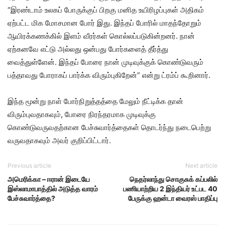
“இரண்டாம் உலகப் போருக்குப் பிறகு மனித உயிரிழப்புகள் அதிகம்
ஏற்பட்ட மிக மோசமான போர் இது. இந்தப் போரில் மாதந்தோறும்
ஆயிரக்கணக்கில் இளம் வீரர்கள் கொல்லப்படுகின்றனர். நான்
ஏற்கனவே எட்டு அல்லது ஒன்பது போர்களைத் தீர்த்து
வைத்துள்ளேன். இந்தப் போரை நான் முடிவுக்குக் கொண்டுவரும்
பத்தாவது போராகப் பார்க்க விரும்புகிறேன்” என்று ட்ரம்ப் கூறினார்.
இந்த மூன்று நாள் போர்நிறுத்தத்தை மேலும் நீட்டிக்க தான்
விரும்புவதாகவும், போரை நிரந்தரமாக முடிவுக்கு
கொண்டுவருவதற்கான பேச்சுவார்த்தைகள் தொடர்ந்து நடைபெற்று
வருவதாகவும் அவர் குறிப்பிட்டார்.
Previous article
Next article
அமெரிக்கா – ஈரான் இடையே
நெதர்லாந்து சொகுசுக் கப்பலில்
இஸ்லாமாபாத்தில் அடுத்த வாரம்
பணியாற்றிய 2 இந்தியர் உட்பட 40
பேச்சுவார்த்தை?
பேருக்கு ஹன்டா வைரஸ் பாதிப்பு