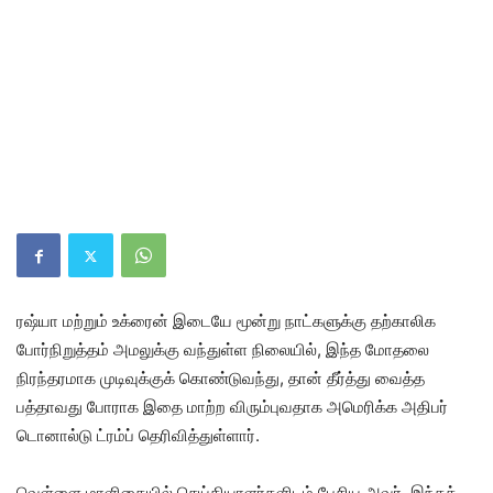
ரஷ்யா மற்றும் உக்ரைன் இடையே மூன்று நாட்களுக்கு தற்காலிக
போர்நிறுத்தம் அமலுக்கு வந்துள்ள நிலையில், இந்த மோதலை
நிரந்தரமாக முடிவுக்குக் கொண்டுவந்து, தான் தீர்த்து வைத்த
பத்தாவது போராக இதை மாற்ற விரும்புவதாக அமெரிக்க அதிபர்
டொனால்டு ட்ரம்ப் தெரிவித்துள்ளார்.
வெள்ளை மாளிகையில் செய்தியாளர்களிடம் பேசிய அவர், இந்தத்